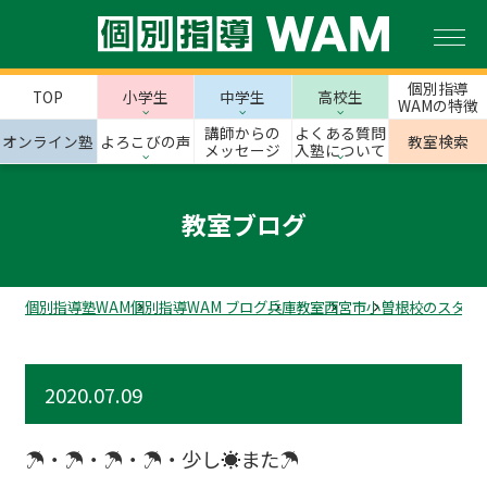
個別指導
TOP
小学生
中学生
高校生
WAMの特徴
講師からの
よくある質問
オンライン塾
よろこびの声
教室検索
メッセージ
入塾について
教室ブログ
個別指導塾WAM
個別指導WAM ブログ
兵庫教室
西宮市
小曽根校のスタッ
2020.07.09
☂・☂・☂・☂・少し☀また☂