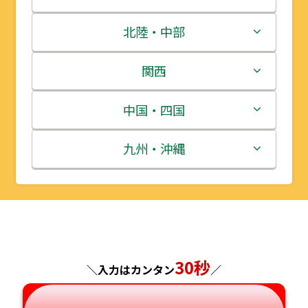
青森県
茨城県
北陸・中部
岩手県
栃木県
新潟県
関西
宮城県
群馬県
富山県
三重県
中国・四国
秋田県
埼玉県
石川県
滋賀県
鳥取県
九州・沖縄
山形県
千葉県
福井県
京都府
島根県
福岡県
福島県
東京都
山梨県
大阪府
岡山県
佐賀県
神奈川県
長野県
兵庫県
広島県
長崎県
30秒
＼入力はカンタン
／
岐阜県
奈良県
山口県
熊本県