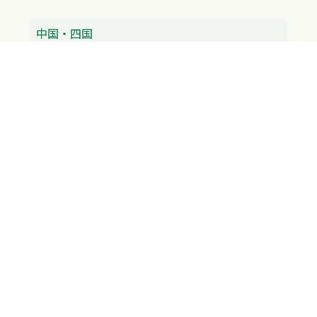
中国・四国
広島県
香川県
愛媛県
徳島県
九州・沖縄
福岡県
佐賀県
長崎県
熊本県
沖縄県
プライバシーポリシー
H.M.GROUP
WAMからのお知らせ
サイトマップ
自習室利用申込
成績保証制度 利用申込