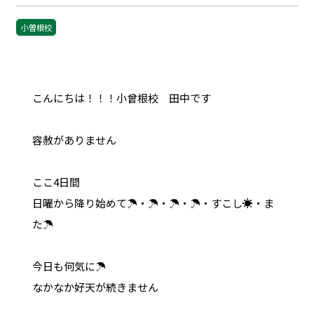
小曽根校
こんにちは！！！小曾根校 田中です
容赦がありません
ここ4日間
日曜から降り始めて☂・☂・☂・☂・すこし☀・ま
た☂
今日も何気に☂
なかなか好天が続きません