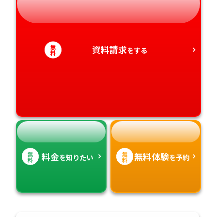
静岡県
和歌山県
徳島県
大分県
愛知県
香川県
宮崎県
無
資料請求
をする
料
愛媛県
鹿児島県
高知県
沖縄県
無
無
料金
無料体験
を知りたい
を予約
料
料