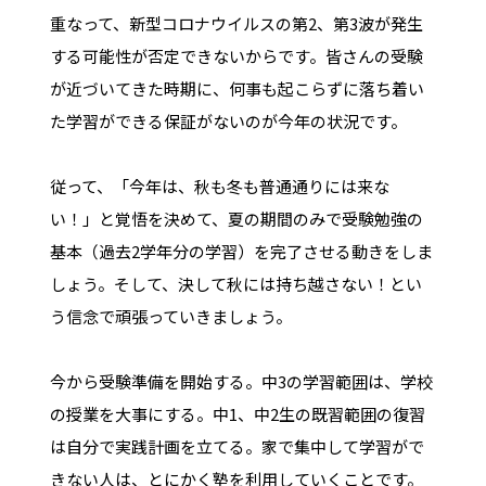
重なって、新型コロナウイルスの第
2
、第
3
波が発生
する可能性が否定できないからです。皆さんの受験
が近づいてきた時期に、何事も起こらずに落ち着い
た学習ができる保証がないのが今年の状況です。
従って、「今年は、秋も冬も普通通りには来な
い！」と覚悟を決めて、夏の期間のみで受験勉強の
基本（過去
2
学年分の学習）を完了させる動きをしま
しょう。そして、決して秋には持ち越さない！とい
う信念で頑張っていきましょう。
今から受験準備を開始する。中
3
の学習範囲は、学校
の授業を大事にする。中
1
、中
2
生の既習範囲の復習
は自分で実践計画を立てる。家で集中して学習がで
きない人は、とにかく塾を利用していくことです。