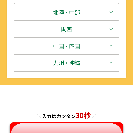
青森県
茨城県
北陸・中部
岩手県
栃木県
新潟県
関西
宮城県
群馬県
富山県
三重県
中国・四国
秋田県
埼玉県
石川県
滋賀県
鳥取県
九州・沖縄
山形県
千葉県
福井県
京都府
島根県
福岡県
福島県
東京都
山梨県
大阪府
岡山県
佐賀県
神奈川県
長野県
兵庫県
広島県
長崎県
30秒
＼入力はカンタン
／
岐阜県
奈良県
山口県
熊本県