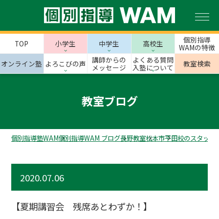
個別指導
TOP
小学生
中学生
高校生
WAMの特徴
講師からの
よくある質問
オンライン塾
よろこびの声
教室検索
メッセージ
入塾について
教室ブログ
個別指導塾WAM
個別指導WAM ブログ
長野教室
松本市
平田校のスタッフ
2020.07.06
【夏期講習会 残席あとわずか！】