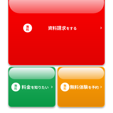
静岡県
和歌山県
徳島県
大分県
愛知県
香川県
宮崎県
無
資料請求
をする
料
愛媛県
鹿児島県
高知県
沖縄県
無
無
料金
無料体験
を知りたい
を予約
料
料