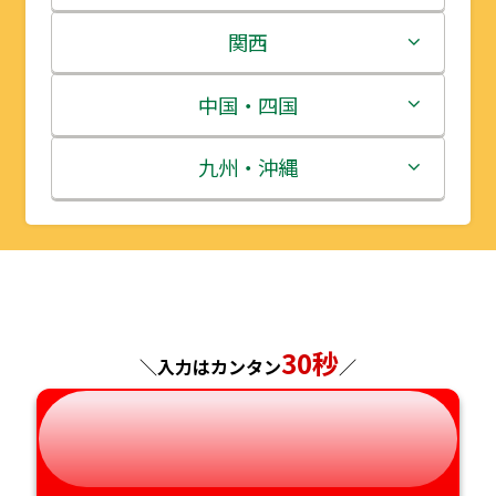
岩手県
栃木県
新潟県
関西
宮城県
群馬県
富山県
三重県
中国・四国
秋田県
埼玉県
石川県
滋賀県
鳥取県
九州・沖縄
山形県
千葉県
福井県
京都府
島根県
福岡県
福島県
東京都
山梨県
大阪府
岡山県
佐賀県
神奈川県
長野県
兵庫県
広島県
長崎県
30秒
＼入力はカンタン
／
岐阜県
奈良県
山口県
熊本県
静岡県
和歌山県
徳島県
大分県