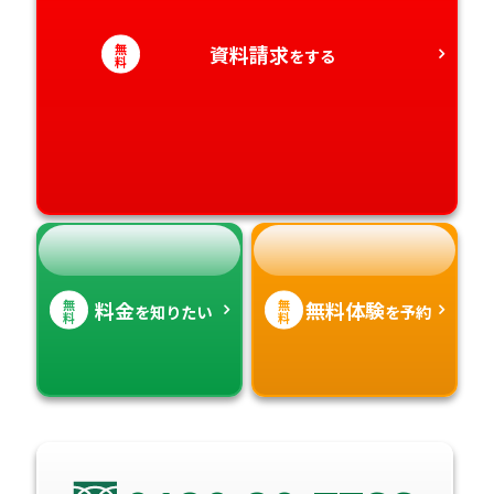
愛知県
香川県
宮崎県
無
資料請求
をする
料
愛媛県
鹿児島県
高知県
沖縄県
無
無
料金
無料体験
を知りたい
を予約
料
料