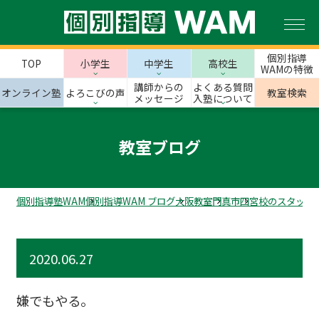
個別指導
TOP
小学生
中学生
高校生
WAMの特徴
講師からの
よくある質問
オンライン塾
よろこびの声
教室検索
メッセージ
入塾について
教室ブログ
個別指導塾WAM
個別指導WAM ブログ
大阪教室
門真市
四宮校のスタッフ
2020.06.27
嫌でもやる。