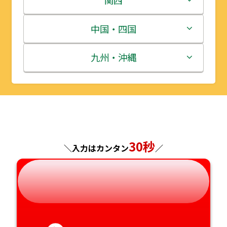
宮城県
群馬県
富山県
三重県
中国・四国
秋田県
埼玉県
石川県
滋賀県
鳥取県
九州・沖縄
山形県
千葉県
福井県
京都府
島根県
福岡県
福島県
東京都
山梨県
大阪府
岡山県
佐賀県
神奈川県
長野県
兵庫県
広島県
長崎県
30秒
＼入力はカンタン
／
岐阜県
奈良県
山口県
熊本県
静岡県
和歌山県
徳島県
大分県
愛知県
香川県
宮崎県