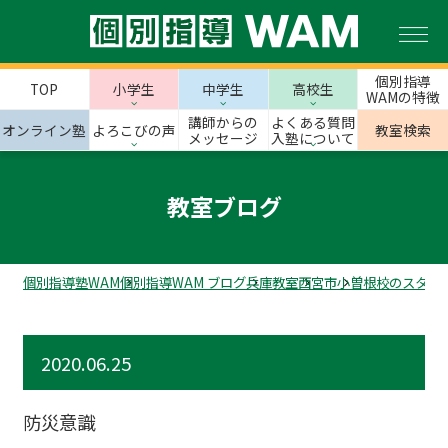
個別指導
TOP
小学生
中学生
高校生
WAMの特徴
講師からの
よくある質問
オンライン塾
よろこびの声
教室検索
メッセージ
入塾について
教室ブログ
個別指導塾WAM
個別指導WAM ブログ
兵庫教室
西宮市
小曽根校のスタッ
2020.06.25
防災意識