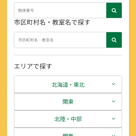
市区町村名・教室名で探す
エリアで探す
北海道・東北
北海道
関東
青森県
茨城県
北陸・中部
岩手県
栃木県
新潟県
関西