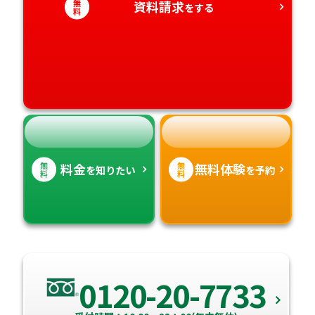
無
資料請求
をする
料
愛媛県
鹿児島県
高知県
沖縄県
無
無
料金
無料体験
を知りたい
を予約
料
料
0120-20-7733