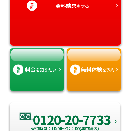
愛知県
無
資料請求
香川県
宮崎県
をする
料
愛媛県
鹿児島県
高知県
沖縄県
無
無
料金
無料体験
を知りたい
を予約
料
料
0120-20-7733
受付時間：10:00～22：00(年中無休)