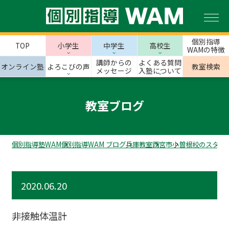
個別指導
TOP
小学生
中学生
高校生
WAMの特徴
講師からの
よくある質問
オンライン塾
よろこびの声
教室検索
メッセージ
入塾について
教室ブログ
個別指導塾WAM
個別指導WAM ブログ
兵庫教室
西宮市
小曽根校のスタッ
2020.06.20
非接触体温計