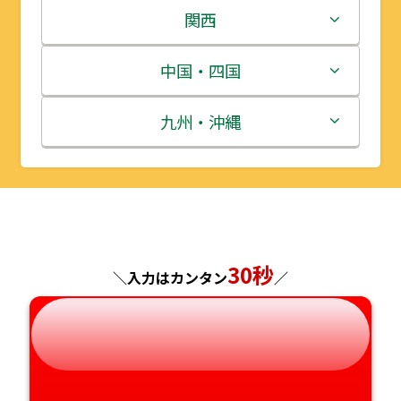
岩手県
栃木県
新潟県
関西
宮城県
群馬県
富山県
三重県
中国・四国
秋田県
埼玉県
石川県
滋賀県
鳥取県
九州・沖縄
山形県
千葉県
福井県
京都府
島根県
福岡県
福島県
東京都
山梨県
大阪府
岡山県
佐賀県
神奈川県
長野県
兵庫県
広島県
長崎県
30秒
＼入力はカンタン
／
岐阜県
奈良県
山口県
熊本県
静岡県
和歌山県
徳島県
大分県