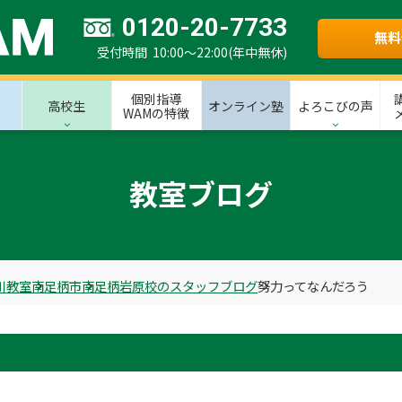
0120-20-7733
無料
受付時間 10:00～22:00(年中無休)
個別指導
高校生
オンライン塾
よろこびの声
WAMの特徴
教室ブログ
川教室
南足柄市
南足柄岩原校のスタッフブログ
努力ってなんだろう