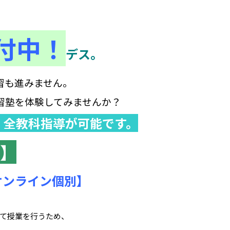
付中！
デス。
習も進みません。
習塾を体験してみませんか？
、
全教科指導が可能です。
】
オンライン個別】
て授業を行うため、