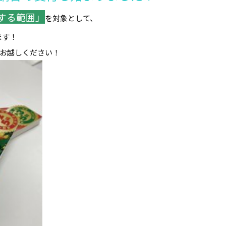
する範囲」
を対象として、
ます！
お越しください！