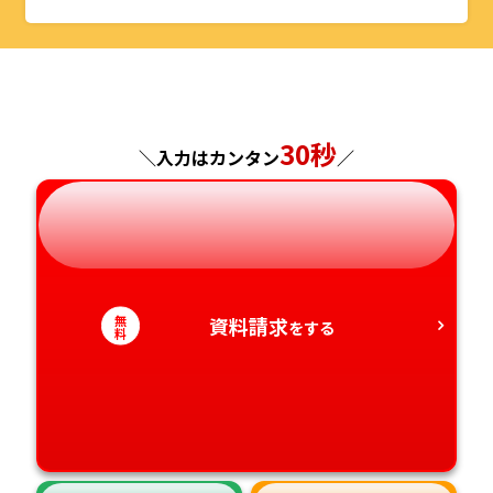
山形県
千葉県
福井県
京都府
島根県
福岡県
福島県
東京都
山梨県
大阪府
岡山県
佐賀県
神奈川県
長野県
兵庫県
広島県
30秒
長崎県
＼入力はカンタン
／
岐阜県
奈良県
山口県
熊本県
静岡県
和歌山県
徳島県
大分県
無
資料請求
愛知県
をする
香川県
宮崎県
料
愛媛県
鹿児島県
高知県
沖縄県