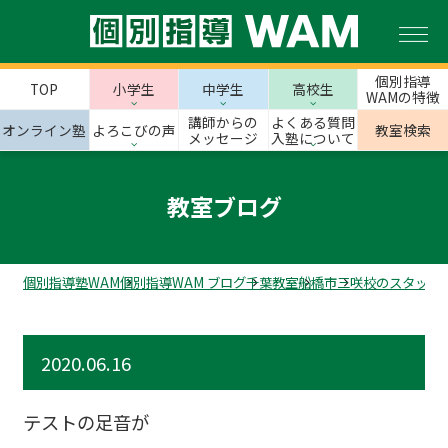
個別指導
TOP
小学生
中学生
高校生
WAMの特徴
講師からの
よくある質問
オンライン塾
よろこびの声
教室検索
メッセージ
入塾について
教室ブログ
個別指導塾WAM
個別指導WAM ブログ
千葉教室
船橋市
三咲校のスタッフ
2020.06.16
テストの足音が