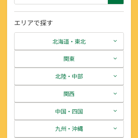
エリアで探す
北海道・東北
北海道
関東
青森県
茨城県
北陸・中部
岩手県
栃木県
新潟県
関西
宮城県
群馬県
富山県
三重県
中国・四国
秋田県
埼玉県
石川県
滋賀県
鳥取県
九州・沖縄