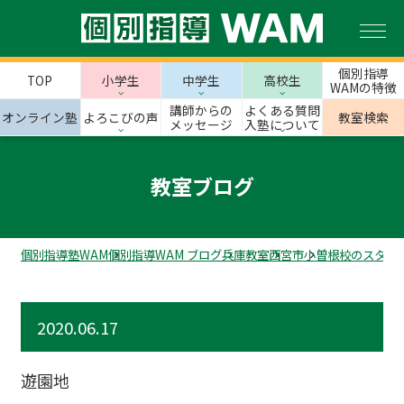
個別指導
TOP
小学生
中学生
高校生
WAMの特徴
講師からの
よくある質問
オンライン塾
よろこびの声
教室検索
メッセージ
入塾について
教室ブログ
個別指導塾WAM
個別指導WAM ブログ
兵庫教室
西宮市
小曽根校のスタッ
2020.06.17
遊園地