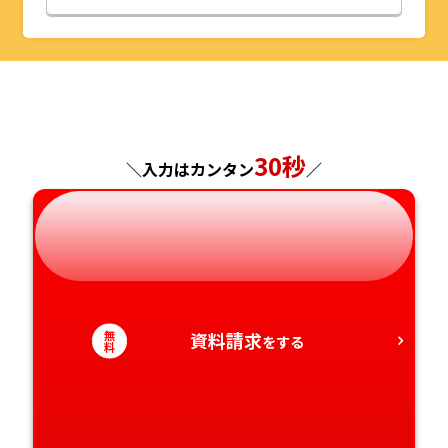
山形県
千葉県
福井県
京都府
島根県
福岡県
福島県
東京都
山梨県
大阪府
岡山県
佐賀県
神奈川県
長野県
兵庫県
広島県
長崎県
30秒
＼入力はカンタン
／
岐阜県
奈良県
山口県
熊本県
静岡県
和歌山県
徳島県
大分県
愛知県
香川県
宮崎県
無
資料請求
をする
料
愛媛県
鹿児島県
高知県
沖縄県