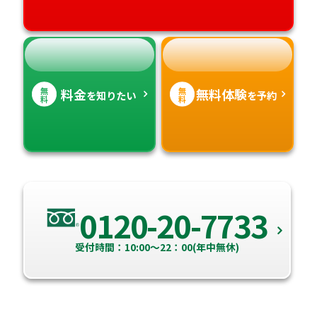
無
無
料金
無料体験
を知りたい
を予約
料
料
0120-20-7733
受付時間：10:00～22：00(年中無休)