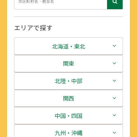
エリアで探す
北海道・東北
北海道
関東
青森県
茨城県
北陸・中部
岩手県
栃木県
新潟県
関西
宮城県
群馬県
富山県
三重県
中国・四国
秋田県
埼玉県
石川県
滋賀県
鳥取県
九州・沖縄