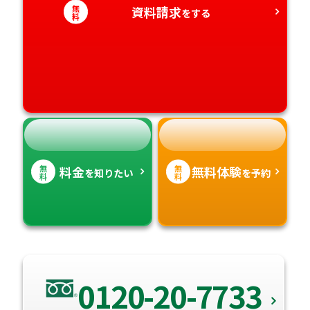
愛知県
香川県
宮崎県
無
資料請求
をする
料
愛媛県
鹿児島県
高知県
沖縄県
無
無
料金
無料体験
を知りたい
を予約
料
料
0120-20-7733