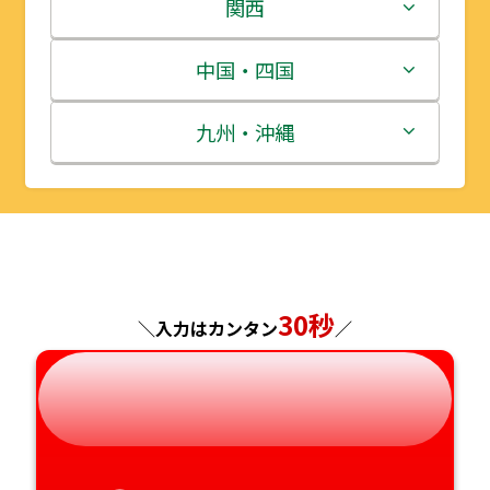
岩手県
栃木県
新潟県
関西
宮城県
群馬県
富山県
三重県
中国・四国
秋田県
埼玉県
石川県
滋賀県
鳥取県
九州・沖縄
山形県
千葉県
福井県
京都府
島根県
福岡県
福島県
東京都
山梨県
大阪府
岡山県
佐賀県
神奈川県
長野県
兵庫県
広島県
長崎県
30秒
＼入力はカンタン
／
岐阜県
奈良県
山口県
熊本県
静岡県
和歌山県
徳島県
大分県