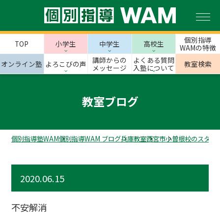
個別指導
TOP
小学生
中学生
高校生
WAMの特徴
講師からの
よくある質問
オンライン塾
よろこびの声
教室検索
メッセージ
入塾について
教室ブログ
個別指導塾WAM
個別指導WAM ブログ
兵庫教室
西宮市
小曽根校のスタッ
2020.06.15
不安解消