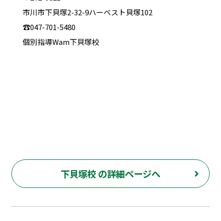
市川市下貝塚2-32-9ハーベスト貝塚102
☎047-701-5480
個別指導Wam下貝塚校
下貝塚校 の詳細ページへ