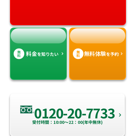
無
無
料金
無料体験
を知りたい
を予約
料
料
0120-20-7733
受付時間：10:00～22：00(年中無休)