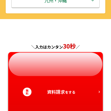
九州・沖縄
山形県
千葉県
福井県
京都府
島根県
福岡県
福島県
東京都
山梨県
大阪府
岡山県
佐賀県
神奈川県
長野県
兵庫県
広島県
長崎県
30秒
＼入力はカンタン
／
岐阜県
奈良県
山口県
熊本県
静岡県
和歌山県
徳島県
大分県
愛知県
香川県
宮崎県
無
資料請求
をする
料
愛媛県
鹿児島県
高知県
沖縄県