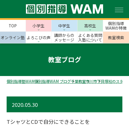
個別指導
TOP
小学生
中学生
高校生
WAMの特徴
講師からの
よくある質問
オンライン塾
よろこびの声
教室検索
メッセージ
入塾について
教室ブログ
個別指導塾WAM
個別指導WAM ブログ
千葉教室
市川市
下貝塚校のスタッ
2020.05.30
TシャツとCDで自分にできることを