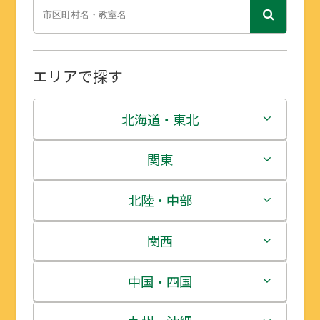
エリアで探す
北海道・東北
北海道
関東
青森県
茨城県
北陸・中部
岩手県
栃木県
新潟県
関西
宮城県
群馬県
富山県
三重県
中国・四国
秋田県
埼玉県
石川県
滋賀県
鳥取県