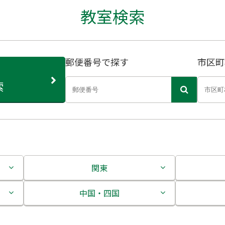
教室検索
郵便番号で探す
市区町
索
関東
茨城県
中国・四国
栃木県
鳥取県