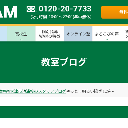
0120-20-7733
無料
受付時間 10:00～22:00(年中無休)
個別指導
高校生
オンライン塾
よろこびの声
WAMの特徴
教室ブログ
教室
泉大津市
池浦校のスタッフブログ
やっと！明るい陽ざしが～