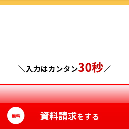
群馬県
島根県
埼玉県
岡山県
千葉県
広島県
東京都
山口県
30秒
神奈川県
徳島県
＼入力はカンタン
／
香川県
愛媛県
高知県
資料請求
をする
無料