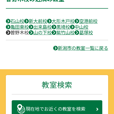
石山校
新大前校
大形木戸校
空港前校
亀田東校
出来島校
黒埼校
中山校
曽野木校
山の下校
紫竹山校
葛塚校
新潟市の教室一覧に戻る
教室検索
現在地で
お近くの教室を検索