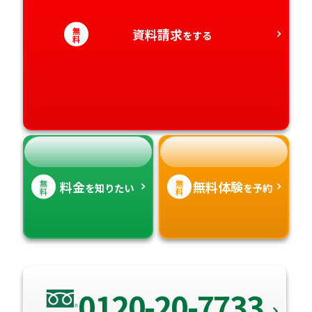
愛知県
香川県
無
資料請求
宮崎県
をする
料
愛媛県
鹿児島県
高知県
沖縄県
無
無
料金
無料体験
を知りたい
を予約
料
料
0120-20-7733