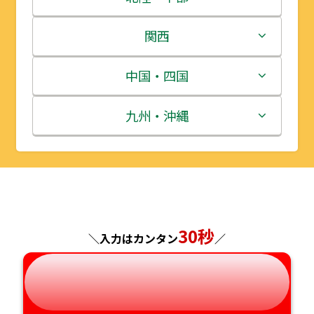
岩手県
栃木県
新潟県
関西
宮城県
群馬県
富山県
三重県
中国・四国
秋田県
埼玉県
石川県
滋賀県
鳥取県
九州・沖縄
山形県
千葉県
福井県
京都府
島根県
福岡県
福島県
東京都
山梨県
大阪府
岡山県
佐賀県
神奈川県
長野県
兵庫県
広島県
長崎県
30秒
＼入力はカンタン
／
岐阜県
奈良県
山口県
熊本県
静岡県
和歌山県
徳島県
大分県