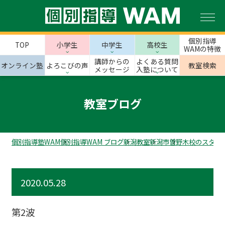
個別指導
TOP
小学生
中学生
高校生
WAMの特徴
講師からの
よくある質問
オンライン塾
よろこびの声
教室検索
メッセージ
入塾について
教室ブログ
個別指導塾WAM
個別指導WAM ブログ
新潟教室
新潟市
曽野木校のスタッ
2020.05.28
第2波