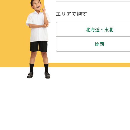
エリアで探す
北海道・東北
北海道
関西
青森県
三重県
岩手県
滋賀県
宮城県
京都府
秋田県
大阪府
山形県
兵庫県
福島県
奈良県