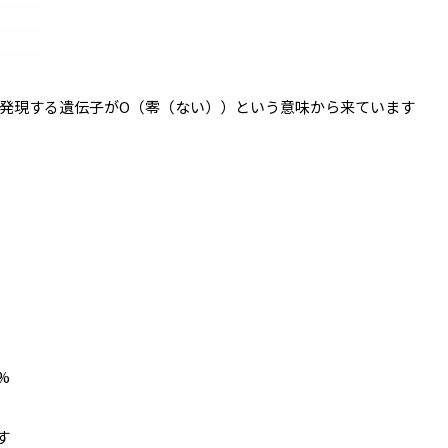
を発現する遺伝子がO（零（ない））という意味から来ています
%
す