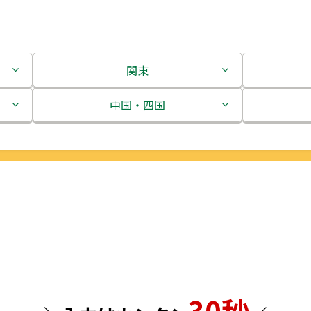
関東
茨城県
中国・四国
栃木県
鳥取県
群馬県
島根県
埼玉県
岡山県
千葉県
広島県
東京都
山口県
30秒
神奈川県
徳島県