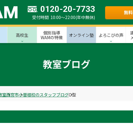
0120-20-7733
無料
受付時間 10:00～22:00(年中無休)
個別指導
高校生
オンライン塾
よろこびの声
WAMの特徴
教室ブログ
教室
西宮市
小曽根校のスタッフブログ
O型