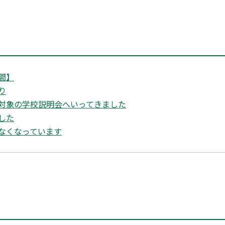
間】
り
対象の学校説明会へいってきました
した
なくなっています