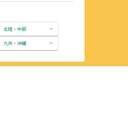
北陸・中部
新潟県
九州・沖縄
富山県
福岡県
石川県
佐賀県
福井県
長崎県
山梨県
熊本県
長野県
大分県
岐阜県
宮崎県