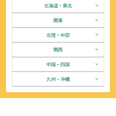
北海道・東北
北海道
関東
青森県
茨城県
北陸・中部
岩手県
栃木県
新潟県
関西
宮城県
群馬県
富山県
三重県
中国・四国
秋田県
埼玉県
石川県
滋賀県
鳥取県
九州・沖縄
山形県
千葉県
福井県
京都府
島根県
福岡県
福島県
東京都
山梨県
大阪府
岡山県
佐賀県