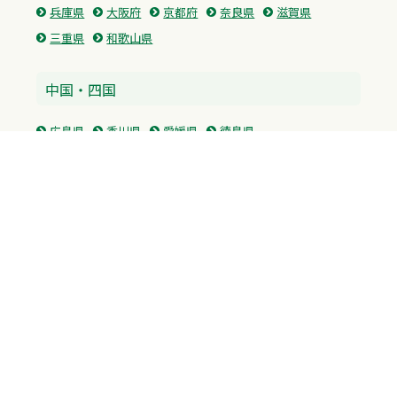
兵庫県
大阪府
京都府
奈良県
滋賀県
三重県
和歌山県
中国・四国
広島県
香川県
愛媛県
徳島県
九州・沖縄
福岡県
佐賀県
長崎県
熊本県
沖縄県
プライバシーポリシー
H.M.GROUP
WAMからのお知らせ
サイトマップ
自習室利用申込
成績保証制度 利用申込