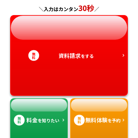
神奈川県
長野県
兵庫県
30秒
広島県
長崎県
＼入力はカンタン
／
岐阜県
奈良県
山口県
熊本県
静岡県
和歌山県
徳島県
大分県
無
資料請求
をする
愛知県
香川県
宮崎県
料
愛媛県
鹿児島県
高知県
沖縄県
無
無
料金
無料体験
を知りたい
を予約
料
料