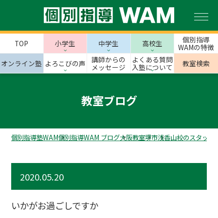
個別指導
TOP
小学生
中学生
高校生
WAMの特徴
講師からの
よくある質問
オンライン塾
よろこびの声
教室検索
メッセージ
入塾について
教室ブログ
個別指導塾WAM
個別指導WAM ブログ
大阪教室
堺市
浅香山校のスタッフ
2020.05.20
いかがお過ごしですか