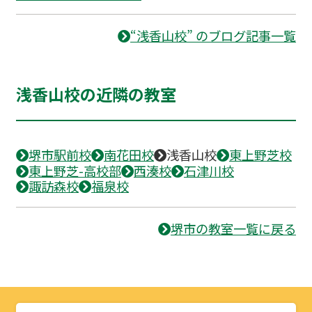
“浅香山校” のブログ記事一覧
浅香山校の近隣の教室
堺市駅前校
南花田校
浅香山校
東上野芝校
東上野芝-高校部
西湊校
石津川校
諏訪森校
福泉校
堺市の教室一覧に戻る