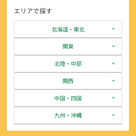
エリアで探す
北海道・東北
北海道
関東
青森県
茨城県
北陸・中部
岩手県
栃木県
新潟県
関西
宮城県
群馬県
富山県
三重県
中国・四国
秋田県
埼玉県
石川県
滋賀県
鳥取県
九州・沖縄
山形県
千葉県
福井県
京都府
島根県
福岡県