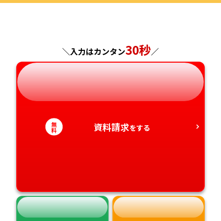
福島県
東京都
山梨県
大阪府
岡山県
佐賀県
神奈川県
長野県
兵庫県
広島県
30秒
長崎県
＼入力はカンタン
／
岐阜県
奈良県
山口県
熊本県
静岡県
和歌山県
徳島県
大分県
無
資料請求
をする
愛知県
香川県
宮崎県
料
愛媛県
鹿児島県
高知県
沖縄県