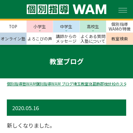
個別指導
TOP
小学生
中学生
高校生
WAMの特徴
講師からの
よくある質問
オンライン塾
よろこびの声
教室検索
メッセージ
入塾について
教室ブログ
個別指導塾WAM
個別指導WAM ブログ
埼玉教室
北葛飾郡
松伏校のスタッ
2020.05.16
新しくなりました。