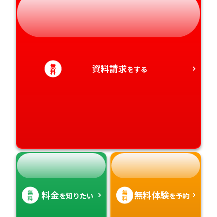
静岡県
和歌山県
徳島県
大分県
愛知県
香川県
宮崎県
無
資料請求
をする
料
愛媛県
鹿児島県
高知県
沖縄県
無
無
料金
無料体験
を知りたい
を予約
料
料