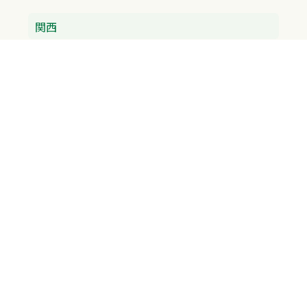
関西
兵庫県
大阪府
京都府
奈良県
滋賀県
三重県
和歌山県
中国・四国
広島県
香川県
愛媛県
徳島県
九州・沖縄
福岡県
佐賀県
長崎県
熊本県
沖縄県