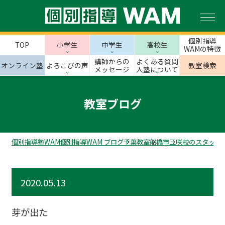
個別指導
TOP
小学生
中学生
高校生
WAMの特徴
講師からの
よくある質問
オンライン塾
よろこびの声
教室検索
メッセージ
入塾について
教室ブログ
個別指導塾WAM
個別指導WAM ブログ
千葉教室
船橋市
三咲校のスタッフ
2020.05.13
芽が出た