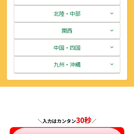
青森県
茨城県
北陸・中部
岩手県
栃木県
新潟県
関西
宮城県
群馬県
富山県
三重県
中国・四国
秋田県
埼玉県
石川県
滋賀県
鳥取県
九州・沖縄
山形県
千葉県
福井県
京都府
島根県
福岡県
福島県
東京都
山梨県
大阪府
岡山県
佐賀県
神奈川県
長野県
兵庫県
広島県
長崎県
30秒
＼入力はカンタン
／
岐阜県
奈良県
山口県
熊本県