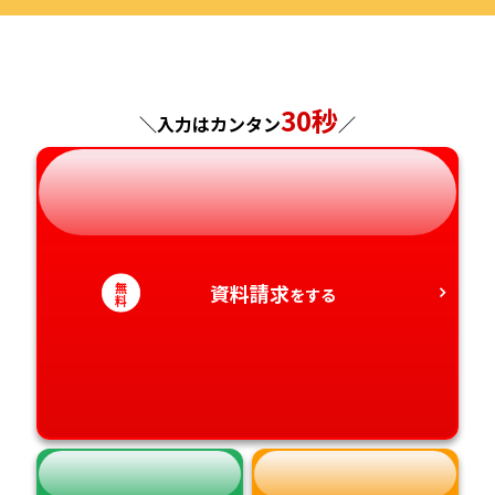
福島県
東京都
山梨県
大阪府
岡山県
佐賀県
神奈川県
長野県
兵庫県
広島県
30秒
長崎県
＼入力はカンタン
／
岐阜県
奈良県
山口県
熊本県
静岡県
和歌山県
徳島県
大分県
無
資料請求
をする
愛知県
香川県
宮崎県
料
愛媛県
鹿児島県
高知県
沖縄県