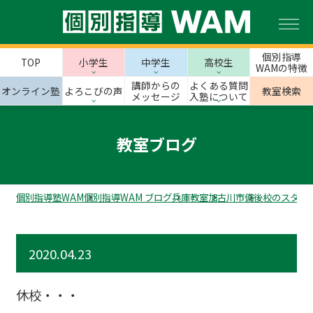
個別指導
TOP
小学生
中学生
高校生
WAMの特徴
講師からの
よくある質問
オンライン塾
よろこびの声
教室検索
メッセージ
入塾について
教室ブログ
個別指導塾WAM
個別指導WAM ブログ
兵庫教室
加古川市
備後校のスタッ
2020.04.23
休校・・・