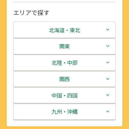
エリアで探す
北海道・東北
北海道
関東
青森県
茨城県
北陸・中部
岩手県
栃木県
新潟県
関西
宮城県
群馬県
富山県
三重県
中国・四国
秋田県
埼玉県
石川県
滋賀県
鳥取県
九州・沖縄
山形県
千葉県
福井県
京都府
島根県
福岡県