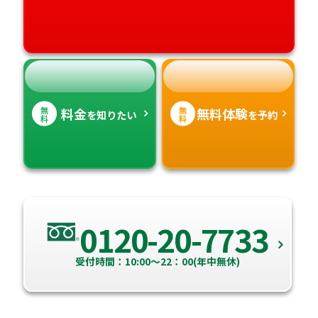
高知県
沖縄県
無
無
料金
無料体験
を知りたい
を予約
料
料
0120-20-7733
受付時間：10:00～22：00(年中無休)