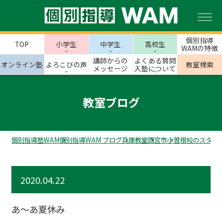
個別指導
TOP
小学生
中学生
高校生
WAMの特徴
講師からの
よくある質問
オンライン塾
よろこびの声
教室検索
メッセージ
入塾について
教室ブログ
個別指導塾WAM
個別指導WAM ブログ
兵庫教室
西宮市
小曽根校のスタッ
2020.04.22
あ～あ夏休み