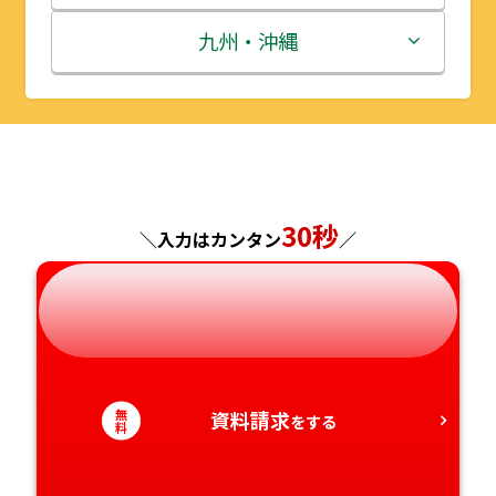
秋田県
埼玉県
石川県
滋賀県
鳥取県
九州・沖縄
山形県
千葉県
福井県
京都府
島根県
福岡県
福島県
東京都
山梨県
大阪府
岡山県
佐賀県
神奈川県
長野県
兵庫県
広島県
長崎県
30秒
＼入力はカンタン
／
岐阜県
奈良県
山口県
熊本県
静岡県
和歌山県
徳島県
大分県
愛知県
香川県
宮崎県
無
資料請求
をする
料
愛媛県
鹿児島県