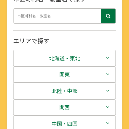
エリアで探す
北海道・東北
北海道
関東
青森県
茨城県
北陸・中部
岩手県
栃木県
新潟県
関西
宮城県
群馬県
富山県
三重県
中国・四国