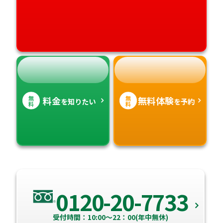
無
無
料金
無料体験
を知りたい
を予約
料
料
0120-20-7733
受付時間：10:00～22：00(年中無休)