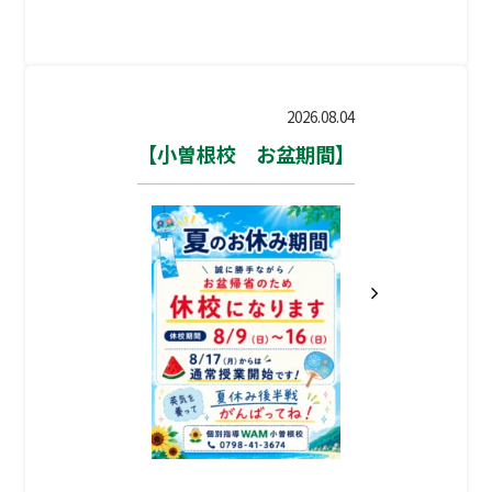
に暑さが厳しく、来校される皆さまに少
は、模試を最大限に活用するための、受
しでも快適に過ごしていただければと思
けっぱなしにしない復習術をご紹介しま
い、オリジナルうちわを作成し、地域の
す。 📖…
皆さまへ配布させていただきました。 お
2026.08.04
渡しした際には、「かわいい！」「子ど
【小曽根校 お盆期間】
もが喜びそう！」といった嬉しいお声も
いただき、スタッフ一同とても励みにな
っております。 そして今回、うちわを受
け取られた方限定で、 入塾時に一部割引
が適用される特別キャンペーン をスター
トいたしました。 「塾を探している」
「夏の間に勉強の習慣をつけたい」「受
験に向けて準備を始めたい」など、どん
な目的でもご