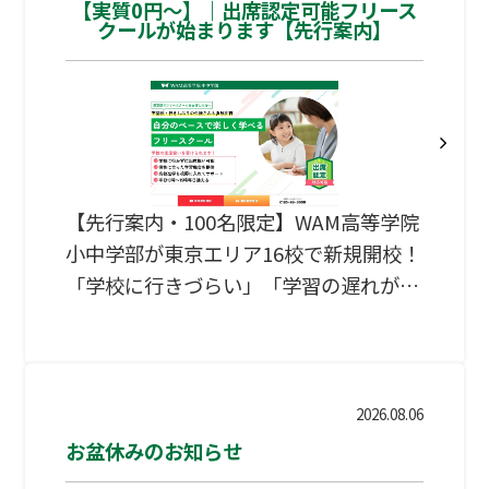
【実質0円～】｜出席認定可能フリース
クールが始まります【先行案内】
【先行案内・100名限定】WAM高等学院
小中学部が東京エリア16校で新規開校！
「学校に行きづらい」「学習の遅れが心
配」といったお悩みを、出席認定対応フ
リースクールがサポートします。自治体
の助成金活用で実質0円からの利用も可
能。まずはプレエントリーで、相談の優
2026.08.06
先枠を確保しませんか？
お盆休みのお知らせ