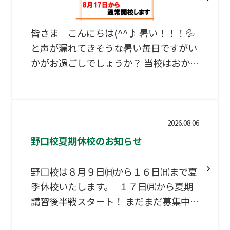
下さい。 無料体験授業はこちらから(ク
リック) 問合せ先：0598-23-9938(担
皆さま こんにちは(^^♪ 暑い！！！💦
当：河村) 場所：松阪市大黒田町2
と声が漏れてきそうな暑い毎日ですがい
かがお過ごしでしょうか？ 当校はおかげ
さまで夏期講習も順調に進んでおり、皆
頑張って演習していただいています。 ま
た自習に来る生徒も多く積極的に学習に
取り組んでいただいています。 今週末か
2026.08.06
らお休みをいたします。 完全休校期間で
野口校夏期休校のお知らせ
はお電話もつながらないこともございま
す。ご容赦ください。 夏期講習枠の全席
野口校は８月９日㈰から１６日㈰まで夏
は残りわずかとなっていますので、ご相
季休校いたします。 １７日㈪から夏期
談はお早めにお願いいたします。
講習後半戦スタート！ まだまだ募集中で
す。夏期休校案内WEB用