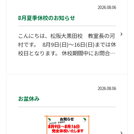
2026.08.06
8月夏季休校のお知らせ
こんにちは、松阪大黒田校 教室長の河
村です。 8月9日(日)～16日(日)までは休
校日となります。 休校期間中にお問合せ
をいただいた場合は8月17日(月)以降の
ご対応となりますので予めご了承下さ
い。 WAMの学習相談で個別にアドバイ
ス WAMは中学受験、高校受験、大学受
2026.08.06
験、英検対策すべてに対応しておりま
お盆休み
す。 学習相談ではお子様の学習状況や志
望校に応じて個別にアドバイスいたしま
す。 学習相談、無料体験授業は随時受け
付けておりますので、お気軽にお問合せ