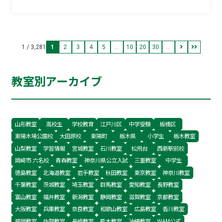
1 / 3,281
1
2
3
4
5
...
10
20
30
...
教室別アーカイブ
山形教室
高校生
学校教育
江戸川区
中学受験
板橋区
東陽木場公園校
大田原校
東陽町
栃木県
小学生
栃木教室
山梨教室
学習情報
宮城教室
石川教室
松飛台
西新駅前校
岡崎市 六名校
青森教室
神奈川県公立入試
三重教室
中学生
徳島教室
北海道教室
岩手教室
秋田教室
東京教室
神奈川教室
千葉教室
茨城教室
埼玉教室
群馬教室
愛知教室
長野教室
富山教室
福井教室
新潟教室
静岡教室
滋賀教室
京都教室
大阪教室
兵庫教室
奈良教室
和歌山教室
広島教室
香川教室
福岡教室
佐賀教室
長崎教室
熊本教室
沖縄教室
WAM公式