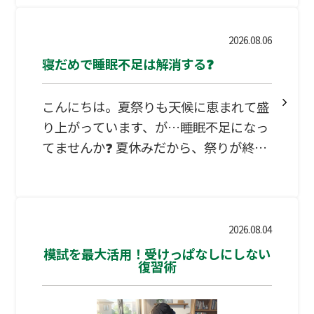
いりますのでご了承ください。 な
お、塾生のみなさんには、 １週間授業が
2026.08.06
無い期間となるので宿題の量を調整して
寝だめで睡眠不足は解消する❓
出していきます。 お盆明け最初の授業
でチェックしますので、 解き直しも含め
こんにちは。夏祭りも天候に恵まれて盛
て全て解けるように復習してきてくださ
り上がっています、が…睡眠不足になっ
い！ …
てませんか❓ 夏休みだから、祭りが終わ
ったら「寝だめ」しようと思ってません
か。 『寝だめで睡眠負債はなくせる？』
は×なんですよ。なぜって思いますよ
ね‼ 残念ながら、科学的な証拠を紐解く
2026.08.04
と「寝だめだけでは、睡眠負債を完全に
模試を最大活用！受けっぱなしにしない
復習術
は返済できない」と考えられています。
週末とかに長く寝る事で主観的な眠気は
改善し、スッキリした気分になると報告