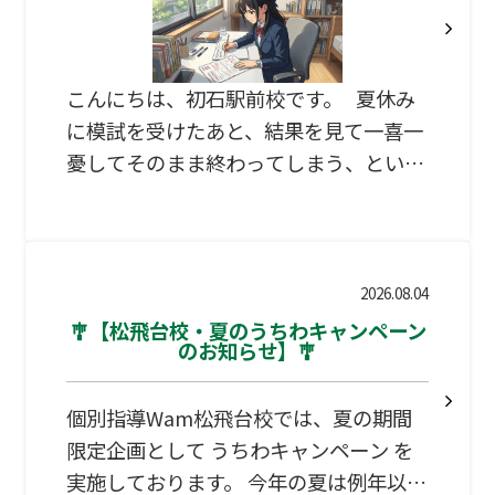
されています。 しかし、「気分」は回復
しても、集中力や認知機能といった脳の
働き、体のストレス反応は、完全に回復
こんにちは、初石駅前校です。 夏休み
しないことが示されているそうです。 も
に模試を受けたあと、結果を見て一喜一
うひとつの問題が週末に寝
憂してそのまま終わってしまう、という
高校生は少なくありません。模試は受け
ることが目的ではなく、受けた後の復習
にこそ本当の価値があります。しかし、
「どう復習すればいいかわからない」
2026.08.04
「復習しようとしても量が多くて途中で
🎐【松飛台校・夏のうちわキャンペーン
のお知らせ】🎐
挫折する」という声も多く聞かれます。
流山市、柏市の高校生家庭からも「模
個別指導Wam松飛台校では、夏の期間
試を受けても成績が上がらない」「復習
限定企画として うちわキャンペーン を
の仕方がわからずそのままにしてしま
実施しております。 今年の夏は例年以上
う」という相談が増えています。今回