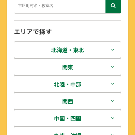
エリアで探す
北海道・東北
北海道
関東
青森県
茨城県
北陸・中部
岩手県
栃木県
新潟県
関西
宮城県
群馬県
富山県
三重県
中国・四国
秋田県
埼玉県
石川県
滋賀県
鳥取県