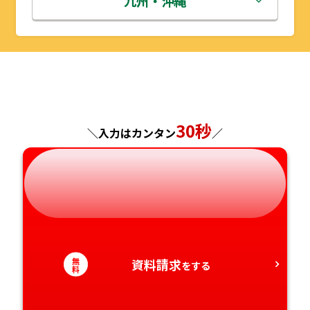
九州・沖縄
山形県
千葉県
福井県
京都府
島根県
福岡県
福島県
東京都
山梨県
大阪府
岡山県
佐賀県
神奈川県
長野県
兵庫県
広島県
長崎県
30秒
＼入力はカンタン
／
岐阜県
奈良県
山口県
熊本県
静岡県
和歌山県
徳島県
大分県
愛知県
香川県
宮崎県
無
資料請求
をする
愛媛県
鹿児島県
料
高知県
沖縄県