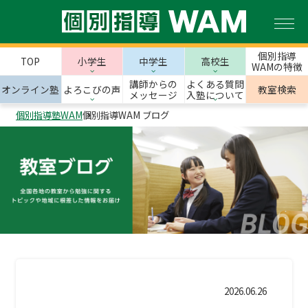
個別指導
TOP
小学生
中学生
高校生
WAMの特徴
講師からの
よくある質問
オンライン塾
よろこびの声
教室検索
メッセージ
入塾について
個別指導塾WAM
個別指導WAM ブログ
2026.06.26