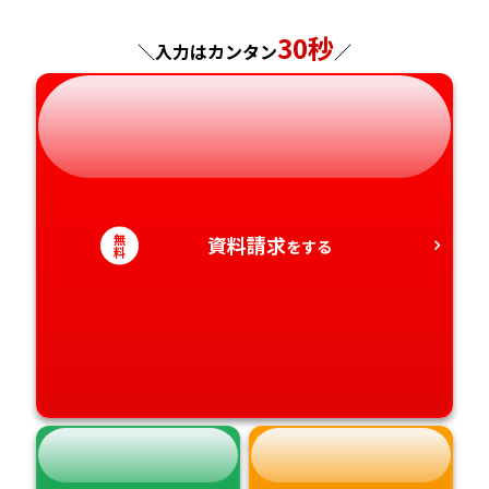
神奈川県
長野県
兵庫県
広島県
長崎県
30秒
＼入力はカンタン
／
岐阜県
奈良県
山口県
熊本県
静岡県
和歌山県
徳島県
大分県
愛知県
香川県
宮崎県
無
資料請求
をする
料
愛媛県
鹿児島県
高知県
沖縄県