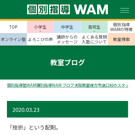
個別指導
TOP
小学生
中学生
高校生
WAMの特徴
講師からの
よくある質問
オンライン塾
よろこびの声
教室検索
メッセージ
入塾について
教室ブログ
個別指導塾WAM
個別指導WAM ブログ
大阪教室
枚方市
出口校のスタッフ
2020.03.23
「挫折」という配剤。