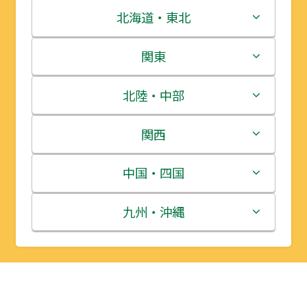
北海道・東北
北海道
関東
青森県
茨城県
北陸・中部
岩手県
栃木県
新潟県
関西
宮城県
群馬県
富山県
三重県
中国・四国
秋田県
埼玉県
石川県
滋賀県
鳥取県
九州・沖縄
山形県
千葉県
福井県
京都府
島根県
福岡県
福島県
東京都
山梨県
大阪府
岡山県
佐賀県