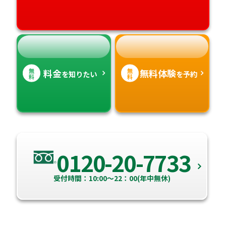
高知県
沖縄県
無
無
料金
無料体験
を知りたい
を予約
料
料
0120-20-7733
受付時間：10:00～22：00(年中無休)