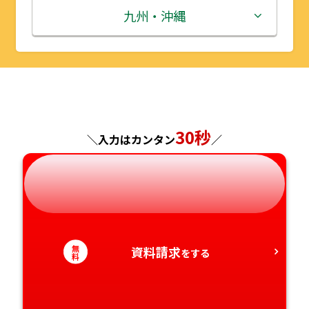
秋田県
埼玉県
石川県
滋賀県
鳥取県
九州・沖縄
山形県
千葉県
福井県
京都府
島根県
福岡県
福島県
東京都
山梨県
大阪府
岡山県
佐賀県
神奈川県
長野県
兵庫県
広島県
長崎県
30秒
＼入力はカンタン
／
岐阜県
奈良県
山口県
熊本県
静岡県
和歌山県
徳島県
大分県
愛知県
香川県
宮崎県
無
資料請求
をする
料
愛媛県
鹿児島県