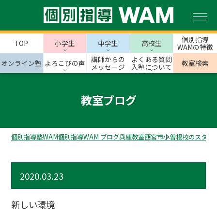
個別指導
TOP
小学生
中学生
高校生
WAMの特徴
講師からの
よくある質問
オンライン塾
よろこびの声
教室検索
メッセージ
入塾について
教室ブログ
個別指導塾WAM
個別指導WAM ブログ
兵庫教室
西宮市
小曽根校のスタッ
2020.03.23
新しい環境