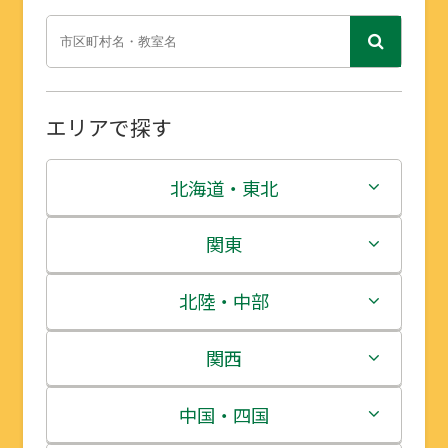
エリアで探す
北海道・東北
北海道
関東
青森県
茨城県
北陸・中部
岩手県
栃木県
新潟県
関西
宮城県
群馬県
富山県
三重県
中国・四国