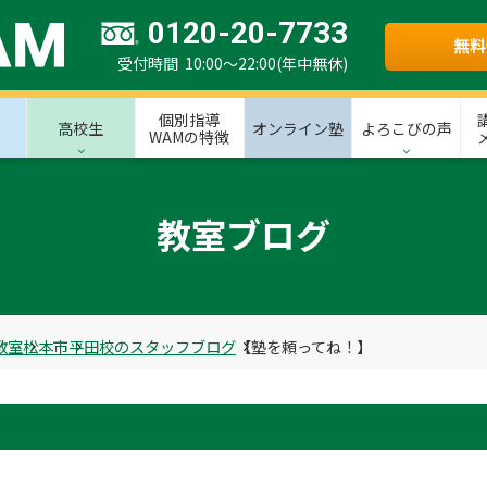
0120-20-7733
無料
受付時間 10:00～22:00(年中無休)
個別指導
高校生
オンライン塾
よろこびの声
WAMの特徴
教室ブログ
教室
松本市
平田校のスタッフブログ
【塾を頼ってね！】