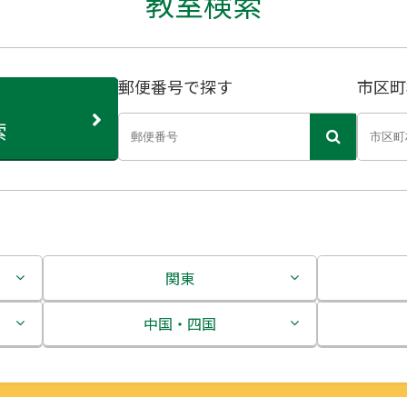
教室検索
郵便番号で探す
市区町
索
関東
茨城県
中国・四国
栃木県
鳥取県