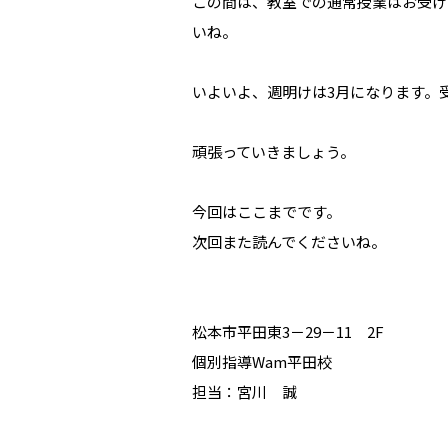
この間は、教室での通常授業はお受け
いね。
いよいよ、週明けは
3
月になります。
頑張っていきましょう。
今回はここまでです。
次回また読んでくださいね。
松本市平田東
3
－
29
－
11
2F
個別指導
Wam
平田校
担当：宮川 誠