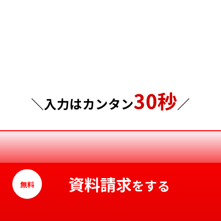
群馬県
島根県
埼玉県
岡山県
千葉県
広島県
東京都
山口県
30秒
神奈川県
徳島県
＼入力はカンタン
／
香川県
愛媛県
高知県
資料請求
をする
無料