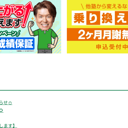
らせ⛄

します】