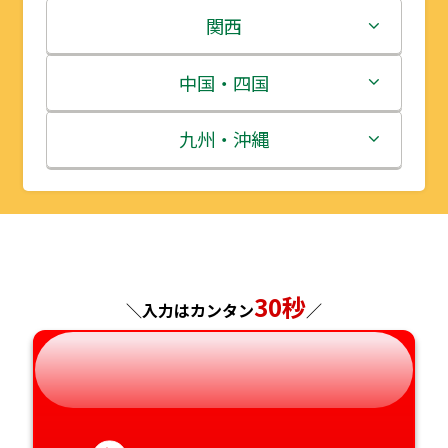
岩手県
栃木県
新潟県
関西
宮城県
群馬県
富山県
三重県
中国・四国
秋田県
埼玉県
石川県
滋賀県
鳥取県
九州・沖縄
山形県
千葉県
福井県
京都府
島根県
福岡県
福島県
東京都
山梨県
大阪府
岡山県
佐賀県
神奈川県
長野県
30秒
兵庫県
広島県
長崎県
＼入力はカンタン
／
岐阜県
奈良県
山口県
熊本県
静岡県
和歌山県
徳島県
大分県