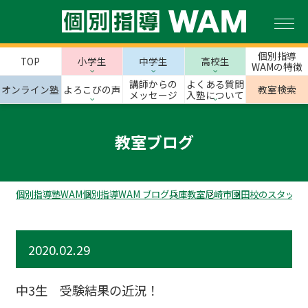
個別指導
TOP
小学生
中学生
高校生
WAMの特徴
講師からの
よくある質問
オンライン塾
よろこびの声
教室検索
メッセージ
入塾について
教室ブログ
個別指導塾WAM
個別指導WAM ブログ
兵庫教室
尼崎市
園田校のスタッフ
2020.02.29
中3生 受験結果の近況！