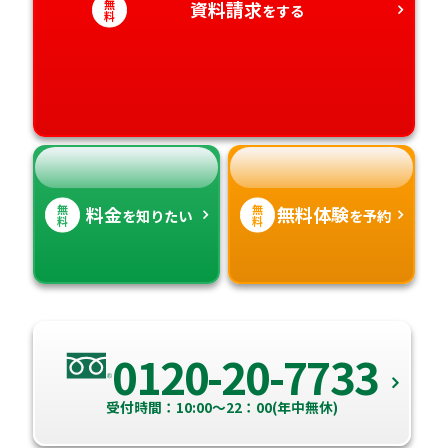
無
資料請求
をする
料
愛知県
香川県
宮崎県
愛媛県
鹿児島県
高知県
沖縄県
無
無
料金
無料体験
を知りたい
を予約
料
料
0120-20-7733
受付時間：10:00～22：00(年中無休)