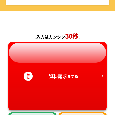
山形県
千葉県
福井県
京都府
島根県
福岡県
福島県
東京都
山梨県
大阪府
岡山県
佐賀県
神奈川県
長野県
兵庫県
広島県
30秒
長崎県
＼入力はカンタン
／
岐阜県
奈良県
山口県
熊本県
静岡県
和歌山県
徳島県
大分県
無
資料請求
愛知県
をする
香川県
宮崎県
料
愛媛県
鹿児島県
高知県
沖縄県