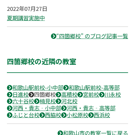
2022年07月27日
夏期講習実施中
“四箇郷校” のブログ記事一覧
四箇郷校の近隣の教室
和歌山駅前校-小中部
和歌山駅前校-高等部
日進校
四箇郷校
高積校
宮前校
川永校
六十谷校
楠見校
河北校
河西・貴志‐小中部
河西・貴志‐高等部
ふじと台校
西脇校
小松原校
西浜校
和歌山市の教室一覧に戻る