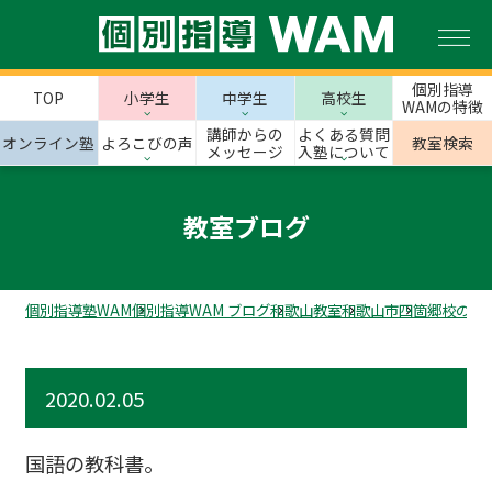
個別指導
TOP
小学生
中学生
高校生
WAMの特徴
講師からの
よくある質問
オンライン塾
よろこびの声
教室検索
メッセージ
入塾について
教室ブログ
個別指導塾WAM
個別指導WAM ブログ
和歌山教室
和歌山市
四箇郷校のス
2020.02.05
国語の教科書。