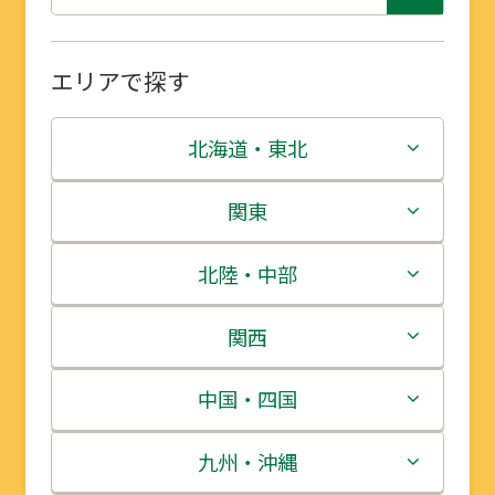
エリアで探す
北海道・東北
北海道
関東
青森県
茨城県
北陸・中部
岩手県
栃木県
新潟県
関西
宮城県
群馬県
富山県
三重県
中国・四国
秋田県
埼玉県
石川県
滋賀県
鳥取県
九州・沖縄