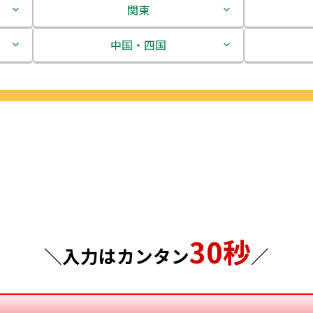
関東
茨城県
中国・四国
栃木県
鳥取県
群馬県
島根県
埼玉県
岡山県
千葉県
広島県
東京都
山口県
30秒
神奈川県
徳島県
＼入力はカンタン
／
香川県