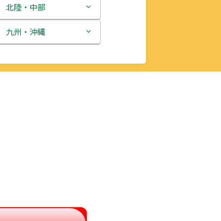
北陸・中部
新潟県
九州・沖縄
富山県
福岡県
石川県
佐賀県
福井県
長崎県
山梨県
熊本県
長野県
大分県
岐阜県
宮崎県
静岡県
鹿児島県