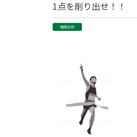
1点を削り出せ！！
増尾台校