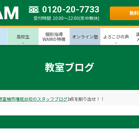
0120-20-7733
無料
受付時間 10:00～22:00(年中無休)
個別指導
高校生
オンライン塾
よろこびの声
WAMの特徴
教室ブログ
教室
柏市
増尾台校のスタッフブログ
1点を削り出せ！！