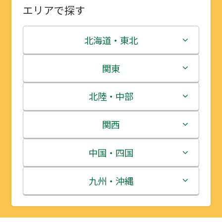
エリアで探す
北海道・東北
北海道
関東
青森県
茨城県
北陸・中部
岩手県
栃木県
新潟県
関西
宮城県
群馬県
富山県
三重県
中国・四国
秋田県
埼玉県
石川県
滋賀県
鳥取県
九州・沖縄
山形県
千葉県
福井県
京都府
島根県
福岡県