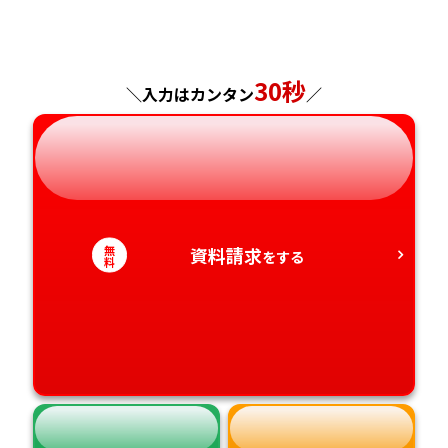
福島県
東京都
山梨県
大阪府
岡山県
佐賀県
神奈川県
長野県
兵庫県
広島県
長崎県
30秒
＼入力はカンタン
／
岐阜県
奈良県
山口県
熊本県
静岡県
和歌山県
徳島県
大分県
愛知県
香川県
宮崎県
無
資料請求
をする
料
愛媛県
鹿児島県
高知県
沖縄県