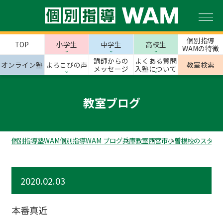
個別指導
TOP
小学生
中学生
高校生
WAMの特徴
講師からの
よくある質問
オンライン塾
よろこびの声
教室検索
メッセージ
入塾について
教室ブログ
個別指導塾WAM
個別指導WAM ブログ
兵庫教室
西宮市
小曽根校のスタッ
2020.02.03
本番真近