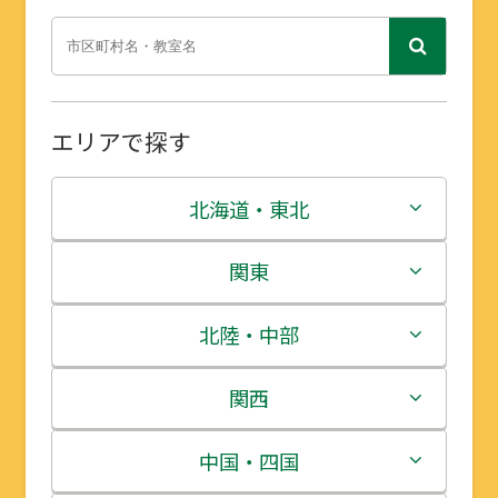
エリアで探す
北海道・東北
北海道
関東
青森県
茨城県
北陸・中部
岩手県
栃木県
新潟県
関西
宮城県
群馬県
富山県
三重県
中国・四国