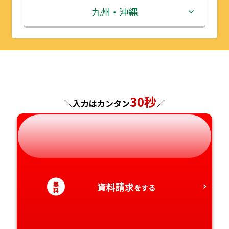
秋田県
埼玉県
石川県
滋賀県
鳥取県
九州・沖縄
山形県
千葉県
福井県
京都府
島根県
福岡県
福島県
東京都
山梨県
大阪府
岡山県
佐賀県
神奈川県
長野県
兵庫県
広島県
長崎県
30秒
＼入力はカンタン
／
岐阜県
奈良県
山口県
熊本県
静岡県
和歌山県
徳島県
大分県
愛知県
香川県
宮崎県
無
資料請求
をする
料
愛媛県
鹿児島県