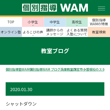
個別指導
TOP
小学生
中学生
高校生
WAMの特徴
講師からの
よくある質問
オンライン塾
よろこびの声
教室検索
メッセージ
入塾について
教室ブログ
個別指導塾WAM
個別指導WAM ブログ
兵庫教室
西宮市
小曽根校のスタッ
2020.01.30
シャットダウン