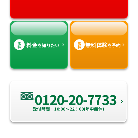
高知県
沖縄県
無
無
料金
無料体験
を知りたい
を予約
料
料
0120-20-7733
受付時間：10:00～22：00(年中無休)