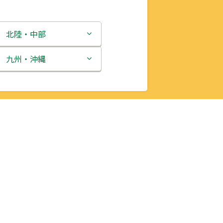
北陸・中部
新潟県
九州・沖縄
富山県
福岡県
石川県
佐賀県
福井県
長崎県
山梨県
熊本県
長野県
大分県
岐阜県
宮崎県