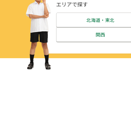
エリアで探す
北海道・東北
北海道
関西
青森県
三重県
岩手県
滋賀県
宮城県
京都府
秋田県
大阪府
山形県
兵庫県
福島県
奈良県