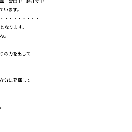
園 誉田中 藤井寺中
ています。
・・・・・・・・・
試となります。
ね。
りの力を出して
存分に発揮して
。