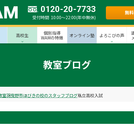
0120-20-7733
無料
受付時間 10:00～22:00(年中無休)
個別指導
高校生
オンライン塾
よろこびの声
WAMの特徴
教室ブログ
教室
羽曳野市
はびきの校のスタッフブログ
私立高校入試