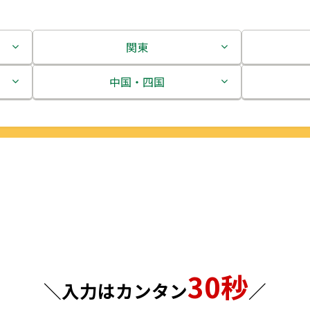
関東
茨城県
中国・四国
栃木県
鳥取県
群馬県
島根県
埼玉県
岡山県
千葉県
広島県
東京都
山口県
30秒
神奈川県
徳島県
＼入力はカンタン
／