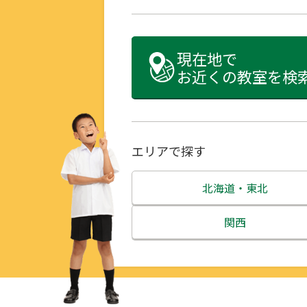
現在地で
お近くの教室を検
エリアで探す
北海道・東北
北海道
関西
青森県
三重県
岩手県
滋賀県