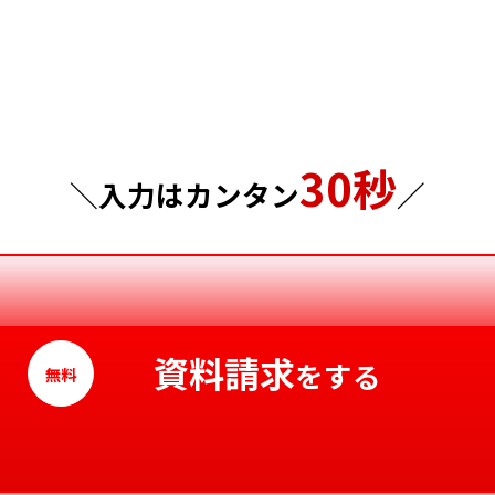
埼玉県
岡山県
千葉県
広島県
東京都
山口県
30秒
神奈川県
徳島県
＼入力はカンタン
／
香川県
愛媛県
高知県
資料請求
をする
無料