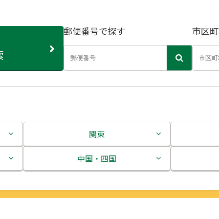
郵便番号で探す
市区町
索
関東
茨城県
中国・四国
栃木県
鳥取県
群馬県
島根県