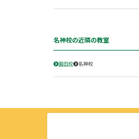
名神校の近隣の教室
園田校
名神校