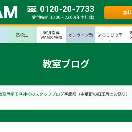
0120-20-7733
無料
受付時間 10:00～22:00(年中無休)
個別指導
高校生
オンライン塾
よろこびの声
WAMの特徴
教室ブログ
教室
尼崎市
名神校のスタッフブログ
春節祭（中華街の旧正月のお祭り）