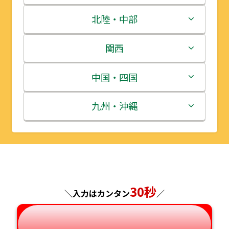
青森県
茨城県
北陸・中部
岩手県
栃木県
新潟県
関西
宮城県
群馬県
富山県
三重県
中国・四国
秋田県
埼玉県
石川県
滋賀県
鳥取県
九州・沖縄
山形県
千葉県
福井県
京都府
島根県
福岡県
福島県
東京都
山梨県
大阪府
岡山県
佐賀県
神奈川県
長野県
30秒
兵庫県
広島県
長崎県
＼入力はカンタン
／
岐阜県
奈良県
山口県
熊本県