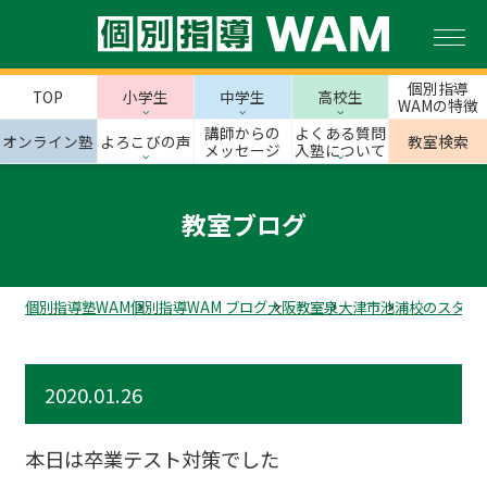
個別指導
TOP
小学生
中学生
高校生
WAMの特徴
講師からの
よくある質問
オンライン塾
よろこびの声
教室検索
メッセージ
入塾について
教室ブログ
個別指導塾WAM
個別指導WAM ブログ
大阪教室
泉大津市
池浦校のスタッ
2020.01.26
本日は卒業テスト対策でした