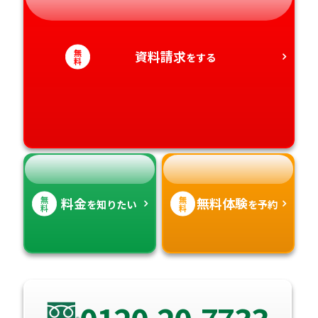
静岡県
和歌山県
徳島県
大分県
無
資料請求
をする
愛知県
料
香川県
宮崎県
愛媛県
鹿児島県
高知県
沖縄県
無
無
料金
無料体験
を知りたい
を予約
料
料