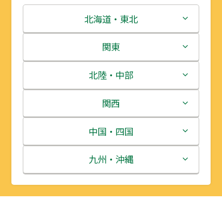
北海道・東北
北海道
関東
青森県
茨城県
北陸・中部
岩手県
栃木県
新潟県
関西
宮城県
群馬県
富山県
三重県
中国・四国
秋田県
埼玉県
石川県
滋賀県
鳥取県
九州・沖縄
山形県
千葉県
福井県
京都府
島根県
福岡県
福島県
東京都
山梨県
大阪府
岡山県
佐賀県