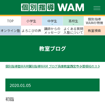
個別指導
TOP
小学生
中学生
高校生
WAMの特徴
講師からの
よくある質問
オンライン塾
よろこびの声
教室検索
メッセージ
入塾について
教室ブログ
個別指導塾WAM
個別指導WAM ブログ
兵庫教室
西宮市
小曽根校のスタッ
2020.01.05
初詣