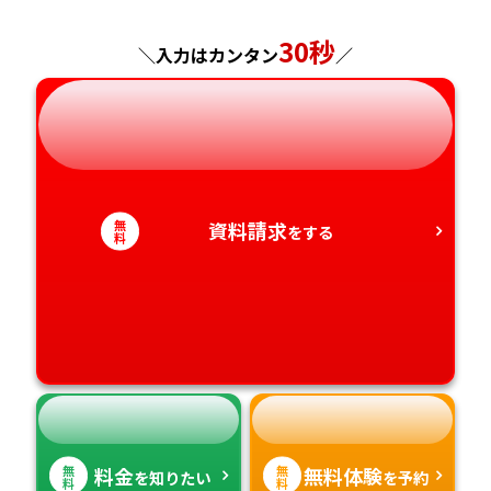
神奈川県
長野県
兵庫県
広島県
長崎県
30秒
＼入力はカンタン
／
岐阜県
奈良県
山口県
熊本県
静岡県
和歌山県
徳島県
大分県
愛知県
香川県
宮崎県
無
資料請求
をする
料
愛媛県
鹿児島県
高知県
沖縄県
無
無
料金
無料体験
を知りたい
を予約
料
料