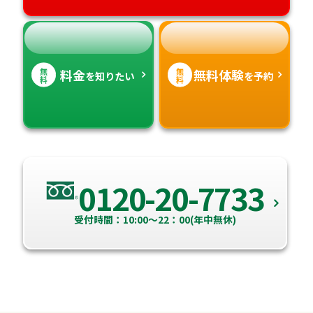
無
無
料金
無料体験
を知りたい
を予約
料
料
0120-20-7733
受付時間：10:00～22：00(年中無休)