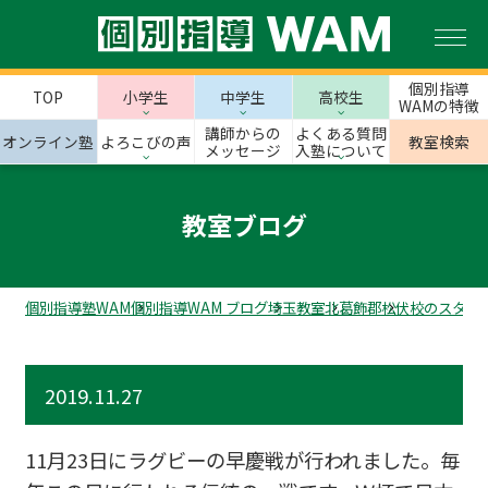
個別指導
TOP
小学生
中学生
高校生
WAMの特徴
講師からの
よくある質問
オンライン塾
よろこびの声
教室検索
メッセージ
入塾について
教室ブログ
個別指導塾WAM
個別指導WAM ブログ
埼玉教室
北葛飾郡
松伏校のスタッ
2019.11.27
11月23日にラグビーの早慶戦が行われました。毎