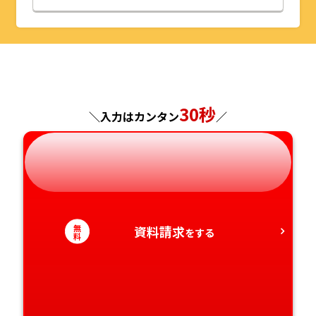
山形県
千葉県
福井県
京都府
島根県
福岡県
福島県
東京都
山梨県
大阪府
岡山県
佐賀県
神奈川県
長野県
兵庫県
広島県
長崎県
30秒
＼入力はカンタン
／
岐阜県
奈良県
山口県
熊本県
静岡県
和歌山県
徳島県
大分県
愛知県
香川県
宮崎県
無
資料請求
をする
料
愛媛県
鹿児島県
高知県
沖縄県