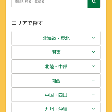
エリアで探す
北海道・東北
北海道
関東
青森県
茨城県
北陸・中部
岩手県
栃木県
新潟県
関西
宮城県
群馬県
富山県
三重県
中国・四国
秋田県
埼玉県
石川県
滋賀県
鳥取県
九州・沖縄