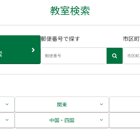
教室検索
郵便番号で探す
市区町
索
関東
茨城県
中国・四国
栃木県
鳥取県