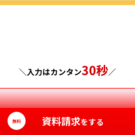
群馬県
島根県
埼玉県
岡山県
千葉県
広島県
東京都
山口県
30秒
神奈川県
徳島県
＼入力はカンタン
／
香川県
愛媛県
高知県
資料請求
をする
無料