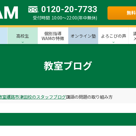
0120-20-7733
無料
受付時間 10:00～22:00(年中無休)
個別指導
高校生
オンライン塾
よろこびの声
WAMの特徴
教室ブログ
教室
姫路市
津田校のスタッフブログ
国語の問題の取り組み方