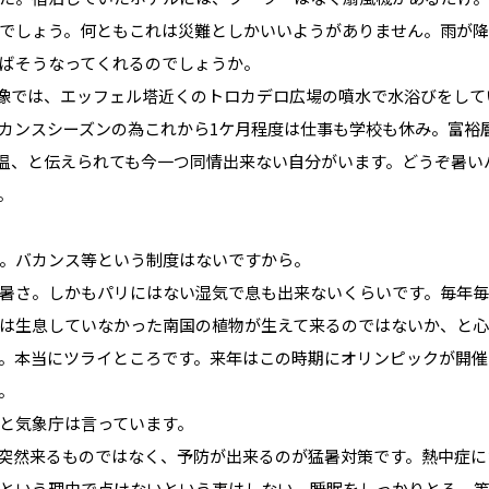
でしょう。何ともこれは災難としかいいようがありません。雨が
ばそうなってくれるのでしょうか。
像では、エッフェル塔近くのトロカデロ広場の噴水で水浴びをして
カンスシーズンの為これから1ケ月程度は仕事も学校も休み。富裕
高気温、と伝えられても今一つ同情出来ない自分がいます。どうぞ暑
。
。バカンス等という制度はないですから。
暑さ。しかもパリにはない湿気で息も出来ないくらいです。毎年毎
は生息していなかった南国の植物が生えて来るのではないか、と心
。本当にツライところです。来年はこの時期にオリンピックが開催
。
と気象庁は言っています。
突然来るものではなく、予防が出来るのが猛暑対策です。熱中症に
という理由で点けないという事はしない、睡眠をしっかりとる、等