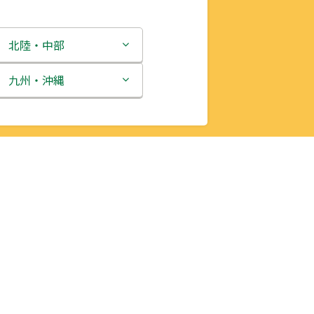
北陸・中部
新潟県
九州・沖縄
富山県
福岡県
石川県
佐賀県
福井県
長崎県
山梨県
熊本県
長野県
大分県
岐阜県
宮崎県