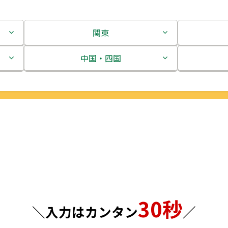
関東
茨城県
中国・四国
栃木県
鳥取県
群馬県
島根県
埼玉県
岡山県
千葉県
広島県
東京都
山口県
30秒
神奈川県
徳島県
＼入力はカンタン
／