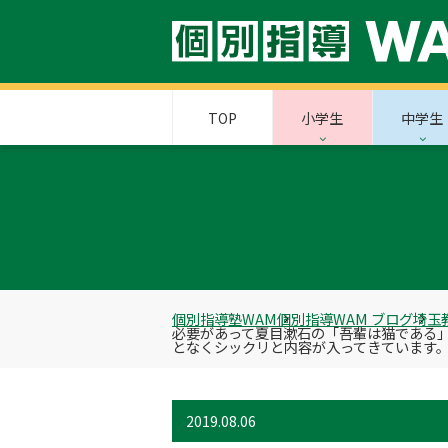
TOP
小学生
中学生
個別指導塾WAM
個別指導WAM ブログ
埼玉
必要があって夏目漱石の「吾輩は猫である
となくシックリと内容が入ってきています
2019.08.06