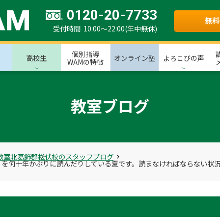
0120-20-7733
無料
受付時間 10:00～22:00(年中無休)
個別指導
高校生
オンライン塾
よろこびの声
WAMの特徴
教室ブログ
教室
北葛飾郡
松伏校のスタッフブログ
」を何十年かぶりに読んだりしている夏です。読まなければならない状
。