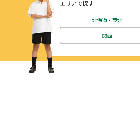
エリアで探す
北海道・東北
北海道
関西
青森県
三重県
岩手県
滋賀県
宮城県
京都府
秋田県
大阪府
山形県
兵庫県
福島県
奈良県