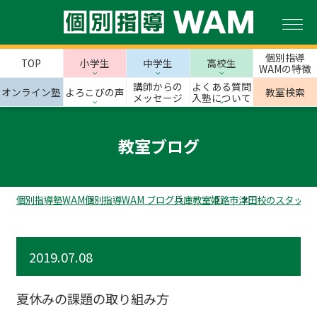
個別指導
TOP
小学生
中学生
高校生
WAMの特徴
講師からの
よくある質問
オンライン塾
よろこびの声
教室検索
メッセージ
入塾について
教室ブログ
個別指導塾WAM
個別指導WAM ブログ
兵庫教室
姫路市
津田校のスタッフ
2019.07.08
夏休みの課題の取り組み方