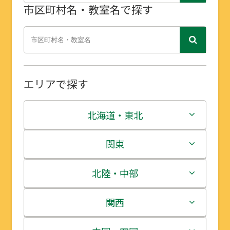
市区町村名・教室名で探す
エリアで探す
北海道・東北
北海道
関東
青森県
茨城県
北陸・中部
岩手県
栃木県
新潟県
関西
宮城県
群馬県
富山県
三重県