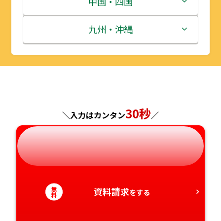
中国・四国
秋田県
埼玉県
石川県
滋賀県
鳥取県
九州・沖縄
山形県
千葉県
福井県
京都府
島根県
福岡県
福島県
東京都
山梨県
大阪府
岡山県
佐賀県
神奈川県
長野県
兵庫県
広島県
長崎県
30秒
＼入力はカンタン
／
岐阜県
奈良県
山口県
熊本県
静岡県
和歌山県
徳島県
大分県
無
資料請求
愛知県
香川県
宮崎県
をする
料
愛媛県
鹿児島県