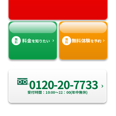
高知県
沖縄県
無
無
料金
無料体験
を知りたい
を予約
料
料
0120-20-7733
受付時間：10:00～22：00(年中無休)