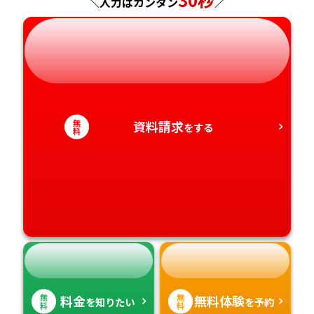
＼入力はカンタン
／
岐阜県
奈良県
山口県
熊本県
静岡県
和歌山県
徳島県
大分県
愛知県
香川県
宮崎県
無
資料請求
をする
料
愛媛県
鹿児島県
高知県
沖縄県
無
無
料金
無料体験
を知りたい
を予約
料
料