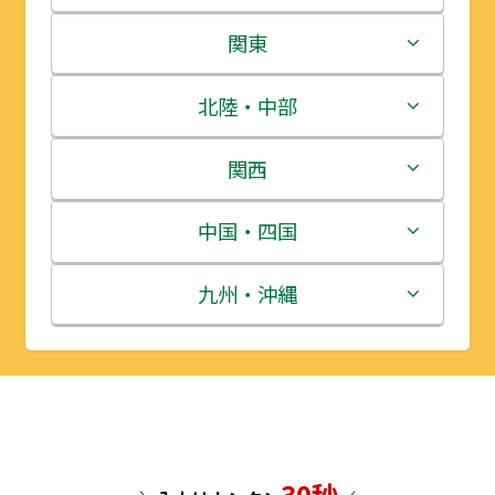
北海道
関東
青森県
茨城県
北陸・中部
岩手県
栃木県
新潟県
関西
宮城県
群馬県
富山県
三重県
中国・四国
秋田県
埼玉県
石川県
滋賀県
鳥取県
九州・沖縄
山形県
千葉県
福井県
京都府
島根県
福岡県
福島県
東京都
山梨県
大阪府
岡山県
佐賀県
神奈川県
長野県
兵庫県
広島県
長崎県
30秒