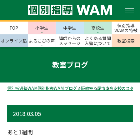
個別指導
TOP
小学生
中学生
高校生
WAMの特徴
講師からの
よくある質問
オンライン塾
よろこびの声
教室検索
メッセージ
入塾について
教室ブログ
個別指導塾WAM
個別指導WAM ブログ
大阪教室
八尾市
南高安校のスタッ
2018.03.05
あと1週間