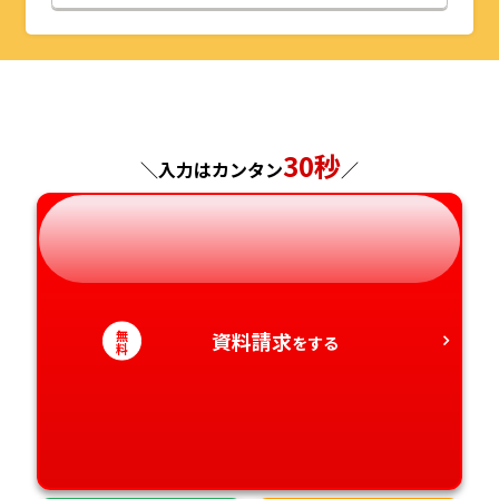
山形県
千葉県
福井県
京都府
島根県
福岡県
福島県
東京都
山梨県
大阪府
岡山県
佐賀県
神奈川県
長野県
兵庫県
広島県
30秒
長崎県
＼入力はカンタン
／
岐阜県
奈良県
山口県
熊本県
静岡県
和歌山県
徳島県
大分県
無
資料請求
愛知県
をする
香川県
宮崎県
料
愛媛県
鹿児島県
高知県
沖縄県