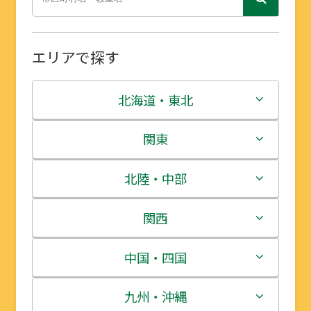
エリアで探す
北海道・東北
北海道
関東
青森県
茨城県
北陸・中部
岩手県
栃木県
新潟県
関西
宮城県
群馬県
富山県
三重県
中国・四国
秋田県
埼玉県
石川県
滋賀県
鳥取県
九州・沖縄