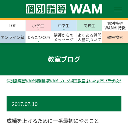
個別指導
TOP
小学生
中学生
高校生
WAMの特徴
講師からの
よくある質問
オンライン塾
よろこびの声
教室検索
メッセージ
入塾について
教室ブログ
個別指導塾WAM
個別指導WAM ブログ
埼玉教室
さいたま市
プラザ校のス
2017.07.10
成績を上げるために一番最初にやること