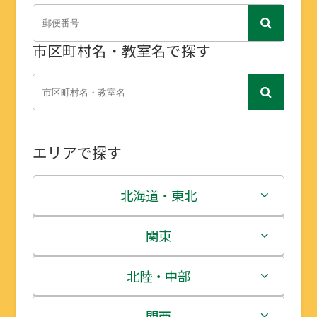
市区町村名・教室名で探す
エリアで探す
北海道・東北
北海道
関東
青森県
茨城県
北陸・中部
岩手県
栃木県
新潟県
関西