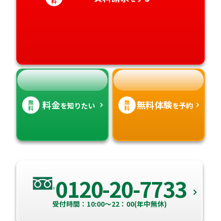
料
愛媛県
鹿児島県
高知県
沖縄県
無
無
料金
無料体験
を知りたい
を予約
料
料
0120-20-7733
受付時間：10:00～22：00(年中無休)