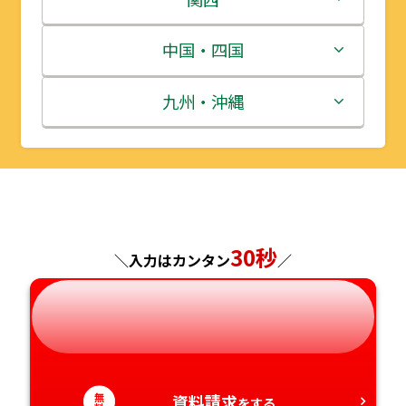
宮城県
群馬県
富山県
三重県
中国・四国
秋田県
埼玉県
石川県
滋賀県
鳥取県
九州・沖縄
山形県
千葉県
福井県
京都府
島根県
福岡県
福島県
東京都
山梨県
大阪府
岡山県
佐賀県
神奈川県
長野県
兵庫県
広島県
長崎県
30秒
＼入力はカンタン
／
岐阜県
奈良県
山口県
熊本県
静岡県
和歌山県
徳島県
大分県
愛知県
無
資料請求
香川県
宮崎県
をする