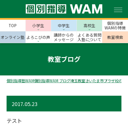
個別指導
TOP
小学生
中学生
高校生
WAMの特徴
講師からの
よくある質問
オンライン塾
よろこびの声
教室検索
メッセージ
入塾について
教室ブログ
個別指導塾WAM
個別指導WAM ブログ
埼玉教室
さいたま市
プラザ校のス
2017.05.23
テスト