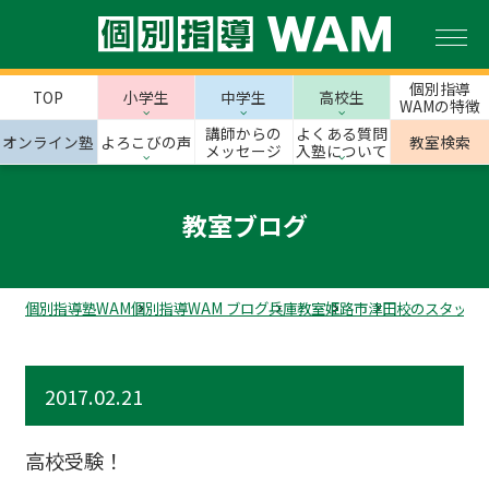
個別指導
TOP
小学生
中学生
高校生
WAMの特徴
講師からの
よくある質問
オンライン塾
よろこびの声
教室検索
メッセージ
入塾について
教室ブログ
個別指導塾WAM
個別指導WAM ブログ
兵庫教室
姫路市
津田校のスタッフ
2017.02.21
高校受験！