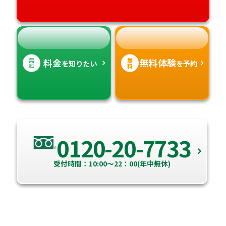
高知県
沖縄県
無
無
料金
無料体験
を知りたい
を予約
料
料
0120-20-7733
受付時間：10:00～22：00(年中無休)