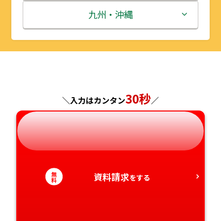
秋田県
埼玉県
石川県
滋賀県
鳥取県
九州・沖縄
山形県
千葉県
福井県
京都府
島根県
福岡県
福島県
東京都
山梨県
大阪府
岡山県
佐賀県
神奈川県
長野県
兵庫県
広島県
長崎県
30秒
＼入力はカンタン
／
岐阜県
奈良県
山口県
熊本県
静岡県
和歌山県
徳島県
大分県
無
資料請求
愛知県
香川県
をする
宮崎県
料
愛媛県
鹿児島県