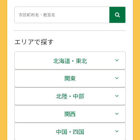
エリアで探す
北海道・東北
北海道
関東
青森県
茨城県
北陸・中部
岩手県
栃木県
新潟県
関西
宮城県
群馬県
富山県
三重県
中国・四国