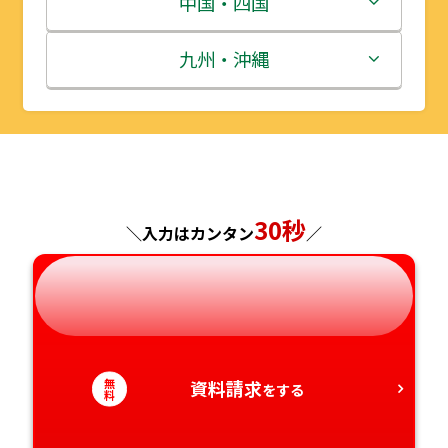
中国・四国
秋田県
埼玉県
石川県
滋賀県
鳥取県
九州・沖縄
山形県
千葉県
福井県
京都府
島根県
福岡県
福島県
東京都
山梨県
大阪府
岡山県
佐賀県
神奈川県
長野県
兵庫県
広島県
長崎県
30秒
＼入力はカンタン
／
岐阜県
奈良県
山口県
熊本県
静岡県
和歌山県
徳島県
大分県
無
資料請求
愛知県
香川県
宮崎県
をする
料
愛媛県
鹿児島県