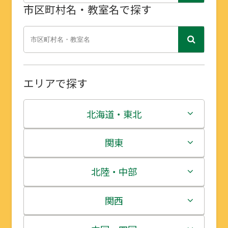
市区町村名・教室名で探す
エリアで探す
北海道・東北
北海道
関東
青森県
茨城県
北陸・中部
岩手県
栃木県
新潟県
関西
宮城県
群馬県
富山県
三重県