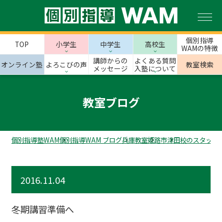
個別指導
TOP
小学生
中学生
高校生
WAMの特徴
講師からの
よくある質問
オンライン塾
よろこびの声
教室検索
メッセージ
入塾について
教室ブログ
個別指導塾WAM
個別指導WAM ブログ
兵庫教室
姫路市
津田校のスタッフ
2016.11.04
冬期講習準備へ