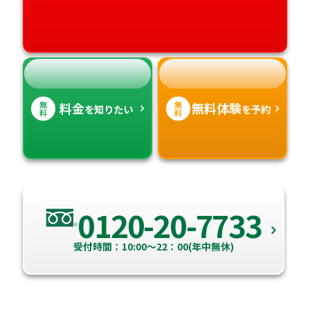
高知県
沖縄県
無
無
料金
無料体験
を知りたい
を予約
料
料
0120-20-7733
受付時間：10:00～22：00(年中無休)