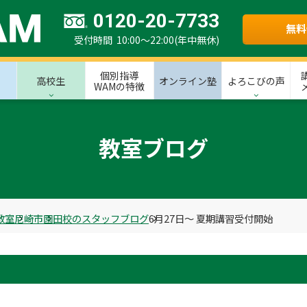
0120-20-7733
無料
受付時間 10:00～22:00(年中無休)
個別指導
高校生
オンライン塾
よろこびの声
WAMの特徴
教室ブログ
教室
尼崎市
園田校のスタッフブログ
6月27日〜 夏期講習受付開始