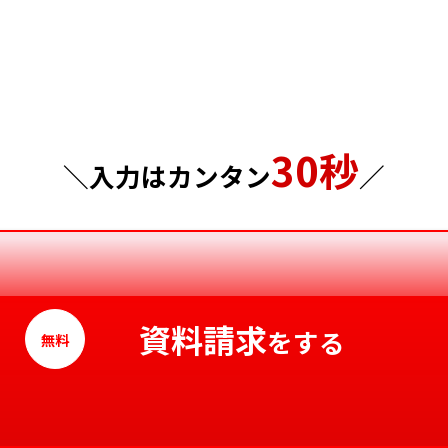
埼玉県
岡山県
千葉県
広島県
東京都
山口県
30秒
神奈川県
徳島県
＼入力はカンタン
／
香川県
愛媛県
高知県
資料請求
をする
無料