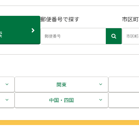
郵便番号で探す
市区町
索
関東
茨城県
中国・四国
栃木県
鳥取県
群馬県
島根県