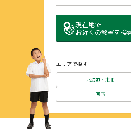
現在地で
お近くの教室を検
エリアで探す
北海道・東北
北海道
関西
青森県
三重県
岩手県
滋賀県