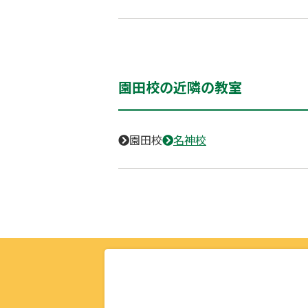
園田校の近隣の教室
園田校
名神校