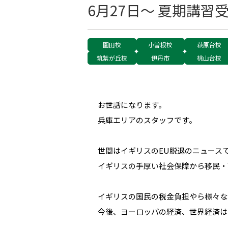
6月27日〜 夏期講習
園田校
小曽根校
萩原台校
筑紫が丘校
伊丹市
桃山台校
お世話になります。
兵庫エリアのスタッフです。
世間はイギリスのEU脱退のニュース
イギリスの手厚い社会保障から移民・
イギリスの国民の税金負担やら様々な
今後、ヨーロッパの経済、世界経済は