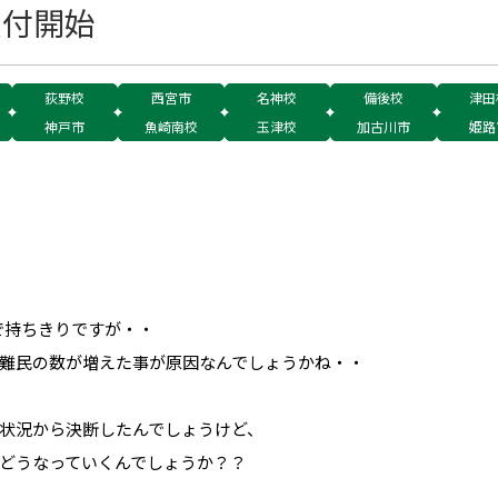
受付開始
荻野校
西宮市
名神校
備後校
津田
神戸市
魚崎南校
玉津校
加古川市
姫路
で持ちきりですが・・
難民の数が増えた事が原因なんでしょうかね・・
状況から決断したんでしょうけど、
どうなっていくんでしょうか？？