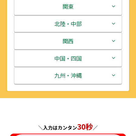
北海道
関東
青森県
茨城県
北陸・中部
岩手県
栃木県
新潟県
関西
宮城県
群馬県
富山県
三重県
中国・四国
秋田県
埼玉県
石川県
滋賀県
鳥取県
九州・沖縄
山形県
千葉県
福井県
京都府
島根県
福岡県
福島県
東京都
山梨県
大阪府
岡山県
佐賀県
神奈川県
長野県
兵庫県
30秒
広島県
長崎県
＼入力はカンタン
／