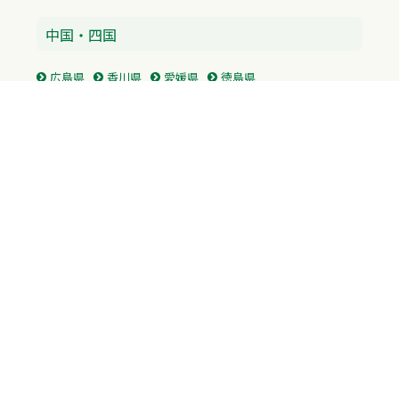
中国・四国
広島県
香川県
愛媛県
徳島県
九州・沖縄
福岡県
佐賀県
長崎県
熊本県
沖縄県
プライバシーポリシー
H.M.GROUP
WAMからのお知らせ
サイトマップ
自習室利用申込
成績保証制度 利用申込