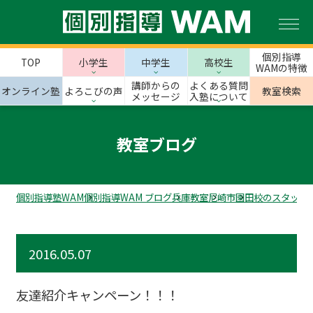
個別指導
TOP
小学生
中学生
高校生
WAMの特徴
講師からの
よくある質問
オンライン塾
よろこびの声
教室検索
メッセージ
入塾について
教室ブログ
個別指導塾WAM
個別指導WAM ブログ
兵庫教室
尼崎市
園田校のスタッフ
2016.05.07
友達紹介キャンペーン！！！