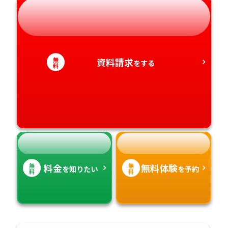
岐阜県
奈良県
山口県
熊本県
静岡県
和歌山県
徳島県
大分県
無
資料請求
をする
愛知県
香川県
宮崎県
料
愛媛県
鹿児島県
高知県
沖縄県
無
無
料金
無料体験
を知りたい
を予約
料
料