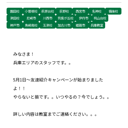
園田校
小曽根校
萩原台校
荻野校
西宮市
名神校
備後校
津田校
尼崎市
川西市
筑紫が丘校
伊丹市
桃山台校
神戸市
魚崎南校
玉津校
加古川市
姫路市
兵庫教室
みなさま！
兵庫エリアのスタッフです。。
5月1日～友達紹介キャンペーンが始まりました
よ！！
やらないと損です。。いつやるの？今でしょう。。
詳しい内容は教室までご連絡ください。。。