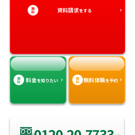
愛知県
香川県
宮崎県
無
資料請求
をする
料
愛媛県
鹿児島県
高知県
沖縄県
無
無
料金
無料体験
を知りたい
を予約
料
料
0120-20-7733