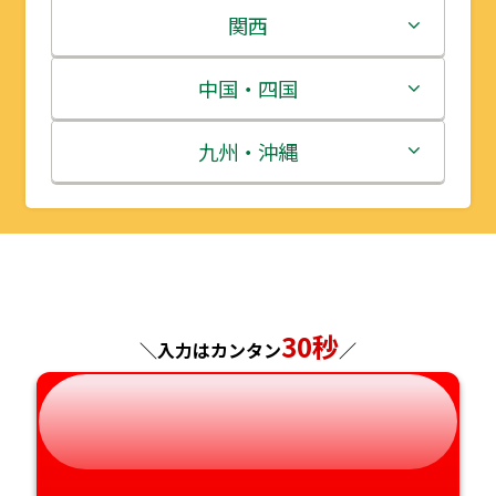
岩手県
栃木県
新潟県
関西
宮城県
群馬県
富山県
三重県
中国・四国
秋田県
埼玉県
石川県
滋賀県
鳥取県
九州・沖縄
山形県
千葉県
福井県
京都府
島根県
福岡県
福島県
東京都
山梨県
大阪府
岡山県
佐賀県
神奈川県
長野県
兵庫県
広島県
長崎県
30秒
＼入力はカンタン
／
岐阜県
奈良県
山口県
熊本県
静岡県
和歌山県
徳島県
大分県