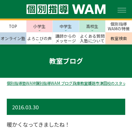
個別指導
TOP
小学生
中学生
高校生
WAMの特徴
講師からの
よくある質問
オンライン塾
よろこびの声
教室検索
メッセージ
入塾について
教室ブログ
個別指導塾WAM
個別指導WAM ブログ
兵庫教室
姫路市
津田校のスタッフ
2016.03.30
暖かくなってきましたね！