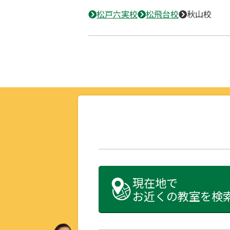
松戸六実校
松飛台校
秋山校
現在地で
お近くの教室を検