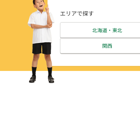
エリアで探す
北海道・東北
北海道
関西
青森県
三重県
岩手県
滋賀県
宮城県
京都府
秋田県
大阪府
山形県
兵庫県
福島県
奈良県