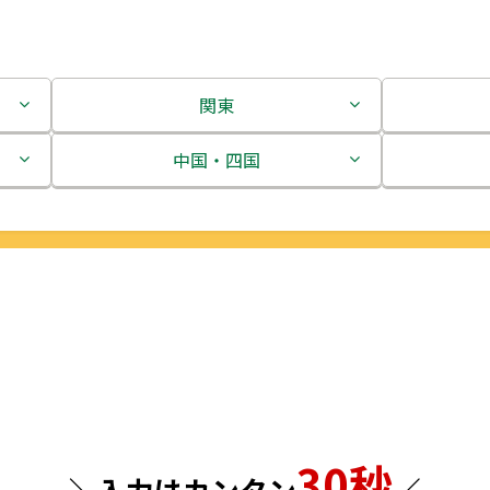
関東
茨城県
中国・四国
栃木県
鳥取県
群馬県
島根県
埼玉県
岡山県
千葉県
広島県
東京都
山口県
30秒
神奈川県
徳島県
＼入力はカンタン
／