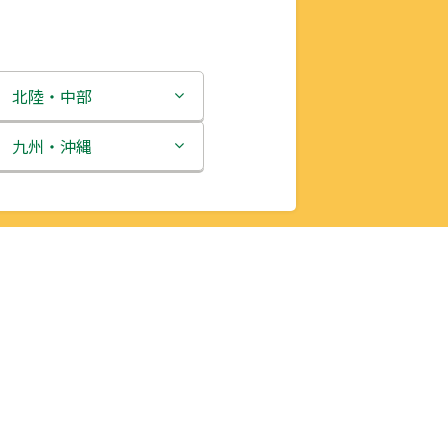
北陸・中部
新潟県
九州・沖縄
富山県
福岡県
石川県
佐賀県
福井県
長崎県
山梨県
熊本県
長野県
大分県
岐阜県
宮崎県