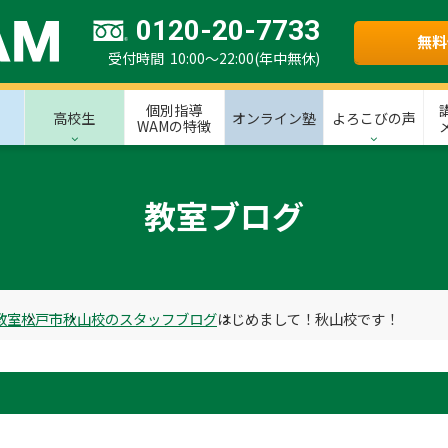
0120-20-7733
無料
受付時間 10:00～22:00(年中無休)
個別指導
高校生
オンライン塾
よろこびの声
WAMの特徴
教室ブログ
教室
松戸市
秋山校のスタッフブログ
はじめまして！秋山校です！