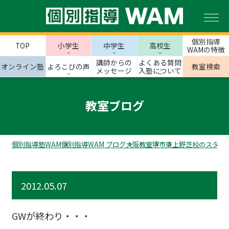
個別指導
TOP
小学生
中学生
高校生
WAMの特徴
講師からの
よくある質問
オンライン塾
よろこびの声
教室検索
メッセージ
入塾について
教室ブログ
個別指導塾WAM
個別指導WAM ブログ
大阪教室
堺市
東上野芝校のスタッ
2012.05.07
GWが終わり・・・