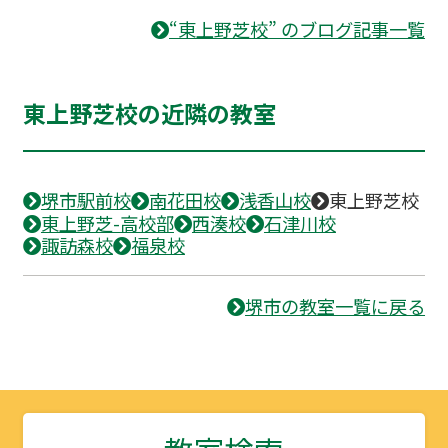
“東上野芝校” のブログ記事一覧
東上野芝校の近隣の教室
堺市駅前校
南花田校
浅香山校
東上野芝校
東上野芝-高校部
西湊校
石津川校
諏訪森校
福泉校
堺市の教室一覧に戻る