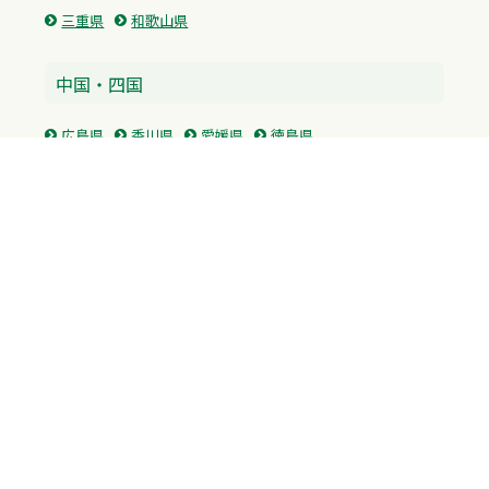
三重県
和歌山県
中国・四国
広島県
香川県
愛媛県
徳島県
九州・沖縄
福岡県
佐賀県
長崎県
熊本県
沖縄県
プライバシーポリシー
H.M.GROUP
WAMからのお知らせ
サイトマップ
自習室利用申込
成績保証制度 利用申込