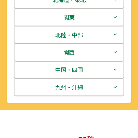
北海道
関東
青森県
茨城県
北陸・中部
岩手県
栃木県
新潟県
関西
宮城県
群馬県
富山県
三重県
中国・四国
秋田県
埼玉県
石川県
滋賀県
鳥取県
九州・沖縄
山形県
千葉県
福井県
京都府
島根県
福岡県
福島県
東京都
山梨県
大阪府
岡山県
佐賀県
神奈川県
長野県
兵庫県
広島県