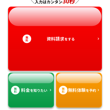
30秒
長崎県
＼入力はカンタン
／
岐阜県
奈良県
山口県
熊本県
静岡県
和歌山県
徳島県
大分県
無
資料請求
をする
愛知県
香川県
宮崎県
料
愛媛県
鹿児島県
高知県
沖縄県
無
無
料金
無料体験
を知りたい
を予約
料
料