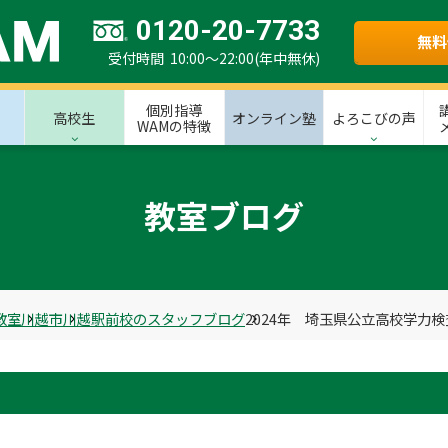
0120-20-7733
無料
受付時間 10:00～22:00(年中無休)
個別指導
高校生
オンライン塾
よろこびの声
WAMの特徴
教室ブログ
教室
川越市
川越駅前校のスタッフブログ
2024年 埼玉県公立高校学力