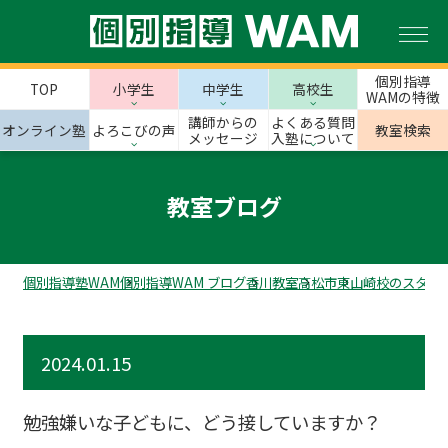
個別指導
TOP
小学生
中学生
高校生
WAMの特徴
講師からの
よくある質問
オンライン塾
よろこびの声
教室検索
メッセージ
入塾について
教室ブログ
個別指導塾WAM
個別指導WAM ブログ
香川教室
高松市
東山崎校のスタッ
2024.01.15
勉強嫌いな子どもに、どう接していますか？