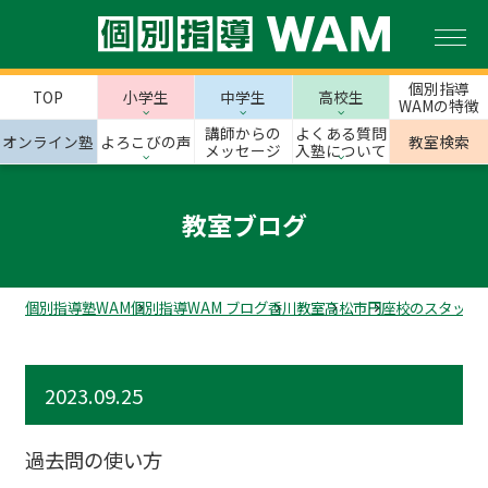
個別指導
TOP
小学生
中学生
高校生
WAMの特徴
講師からの
よくある質問
オンライン塾
よろこびの声
教室検索
メッセージ
入塾について
教室ブログ
個別指導塾WAM
個別指導WAM ブログ
香川教室
高松市
円座校のスタッフ
2023.09.25
過去問の使い方