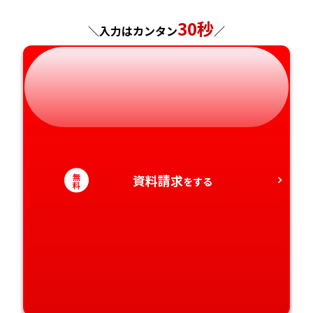
神奈川県
長野県
兵庫県
広島県
長崎県
30秒
＼入力はカンタン
／
岐阜県
奈良県
山口県
熊本県
静岡県
和歌山県
徳島県
大分県
愛知県
香川県
宮崎県
愛媛県
鹿児島県
無
資料請求
をする
料
高知県
沖縄県