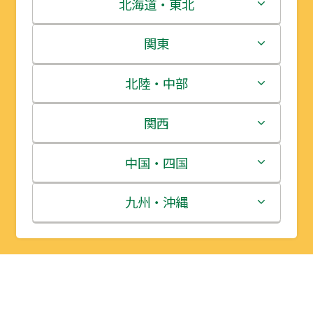
北海道・東北
北海道
関東
青森県
茨城県
北陸・中部
岩手県
栃木県
新潟県
関西
宮城県
群馬県
富山県
三重県
中国・四国
秋田県
埼玉県
石川県
滋賀県
鳥取県
九州・沖縄
山形県
千葉県
福井県
京都府
島根県
福岡県
福島県
東京都
山梨県
大阪府
岡山県
佐賀県