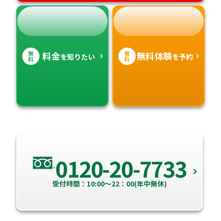
無
無
料金
無料体験
を知りたい
を予約
料
料
0120-20-7733
受付時間：10:00～22：00(年中無休)