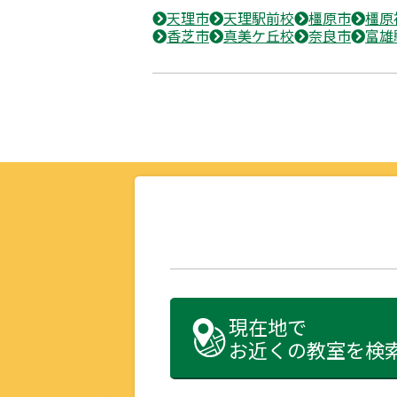
天理市
天理駅前校
橿原市
橿原
香芝市
真美ケ丘校
奈良市
富雄
現在地で
お近くの教室を検