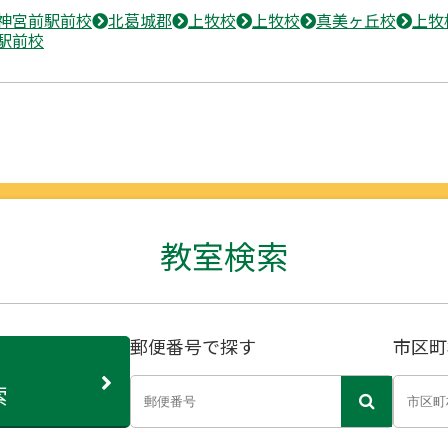
神宮前駅前校
北葛城郡
上牧校
上牧校
真美ヶ丘校
上牧
駅前校
教室検索
郵便番号で探す
市区町
索