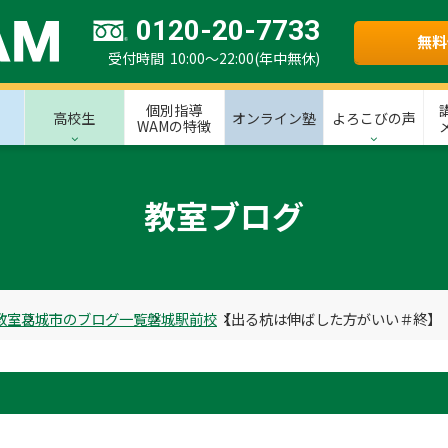
0120-20-7733
無料
受付時間 10:00～22:00(年中無休)
個別指導
高校生
オンライン塾
よろこびの声
WAMの特徴
教室ブログ
教室
葛城市のブログ一覧
磐城駅前校
【出る杭は伸ばした方がいい＃終】