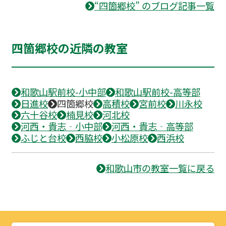
“四箇郷校” のブログ記事一覧
四箇郷校の近隣の教室
和歌山駅前校-小中部
和歌山駅前校-高等部
日進校
四箇郷校
高積校
宮前校
川永校
六十谷校
楠見校
河北校
河西・貴志‐小中部
河西・貴志‐高等部
ふじと台校
西脇校
小松原校
西浜校
和歌山市の教室一覧に戻る