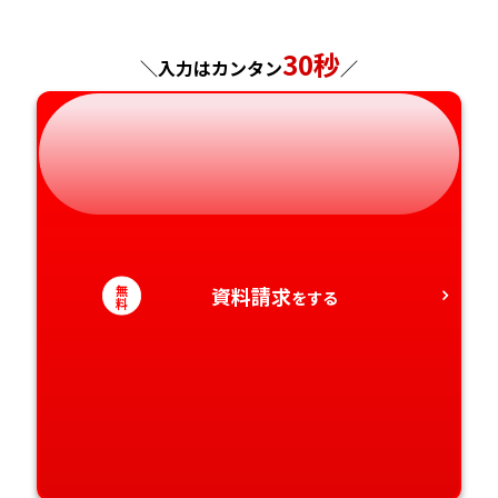
神奈川県
長野県
兵庫県
広島県
長崎県
30秒
＼入力はカンタン
／
岐阜県
奈良県
山口県
熊本県
静岡県
和歌山県
徳島県
大分県
愛知県
香川県
宮崎県
愛媛県
鹿児島県
無
資料請求
をする
料
高知県
沖縄県