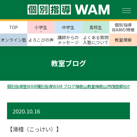
個別指導
TOP
小学生
中学生
高校生
WAMの特徴
講師からの
よくある質問
オンライン塾
よろこびの声
教室検索
メッセージ
入塾について
教室ブログ
個別指導塾WAM
個別指導WAM ブログ
和歌山教室
和歌山市
四箇郷校のス
2020.10.16
【滑稽（こっけい）】