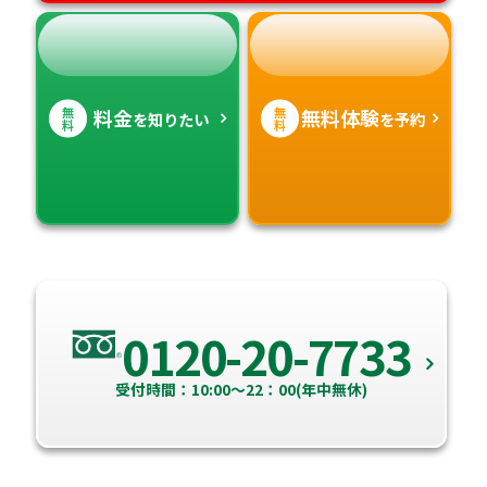
無
無
料金
無料体験
を知りたい
を予約
料
料
0120-20-7733
受付時間：10:00～22：00(年中無休)