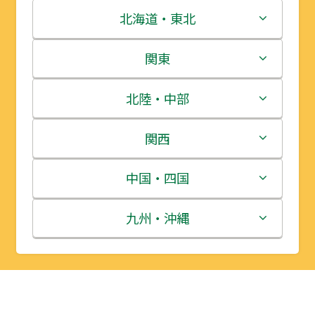
北海道・東北
北海道
関東
青森県
茨城県
北陸・中部
岩手県
栃木県
新潟県
関西
宮城県
群馬県
富山県
三重県
中国・四国
秋田県
埼玉県
石川県
滋賀県
鳥取県
九州・沖縄
山形県
千葉県
福井県
京都府
島根県
福岡県
福島県
東京都
山梨県
大阪府
岡山県
佐賀県